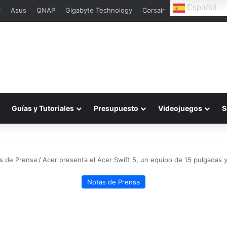
Español
r
Asus
QNAP
Gigabyte Technology
Corsair
Guías y Tutoriales
Presupuesto
Videojuegos
S
s de Prensa
/
Acer presenta el Acer Swift 5, un equipo de 15 pulgadas
Notas de Prensa