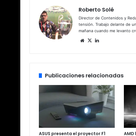
Roberto Solé
Director de Contenidos y Reda
tensión. Trabajo delante de u
mañana cuando me levanto cru
Siti
X
Lin
o
ke
we
dIn
b
Publicaciones relacionadas
ASUS presenta el proyector F1
AMD b