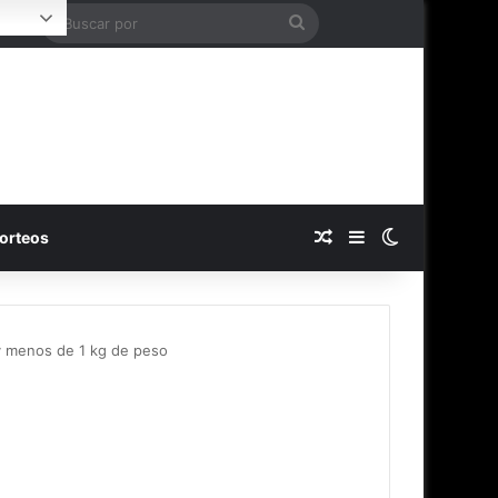
Buscar
Login
por
Publicación al azar
Barra lateral
Switch skin
orteos
 y menos de 1 kg de peso