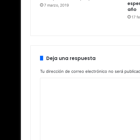
espe
7 marzo, 2019
año
17 f
Deja una respuesta
Tu dirección de correo electrónico no será publica
C
o
m
e
n
t
a