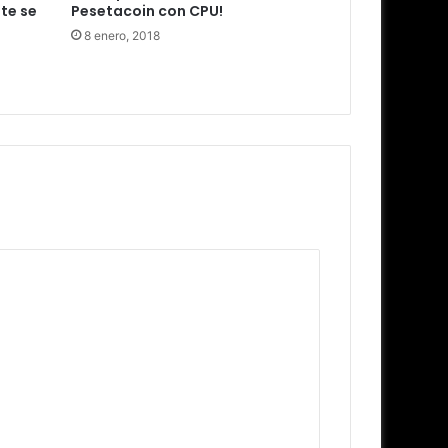
te se
Pesetacoin con CPU!
8 enero, 2018