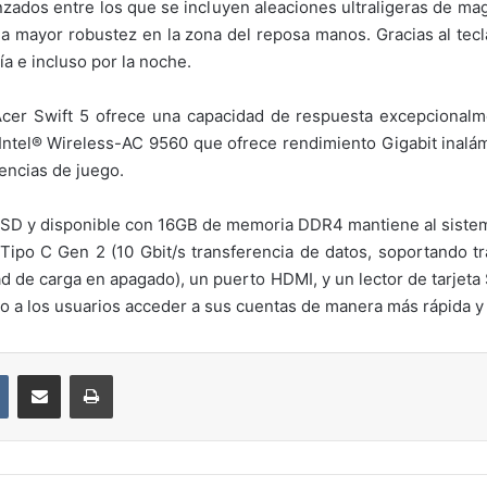
zados entre los que se incluyen aleaciones ultraligeras de magne
a mayor robustez en la zona del reposa manos. Gracias al tec
a e incluso por la noche.
Acer Swift 5 ofrece una capacidad de respuesta excepcionalme
n Intel® Wireless-AC 9560 que ofrece rendimiento Gigabit inalá
iencias de juego.
SD y disponible con 16GB de memoria DDR4 mantiene al sistema
 Tipo C Gen 2 (10 Gbit/s transferencia de datos, soportando tr
d de carga en apagado), un puerto HDMI, y un lector de tarjet
ndo a los usuarios acceder a sus cuentas de manera más rápida y
VKontakte
Compartir por correo electrónico
Imprimir