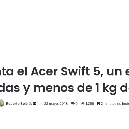
a el Acer Swift 5, un
das y menos de 1 kg d
Roberto Solé
F
S
28 mayo, 2018
0
1.255
2 minutos de lect
o
e
l
n
l
d