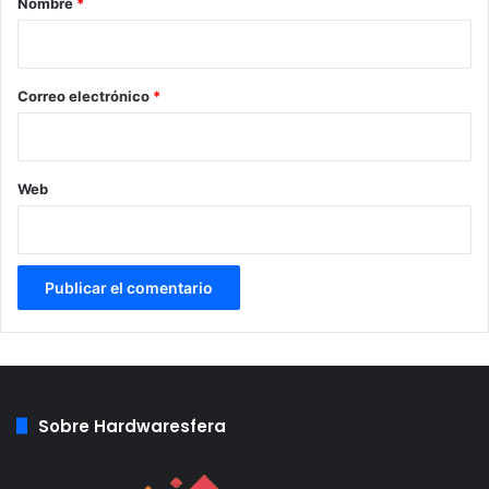
Nombre
*
i
o
*
Correo electrónico
*
Web
Sobre Hardwaresfera