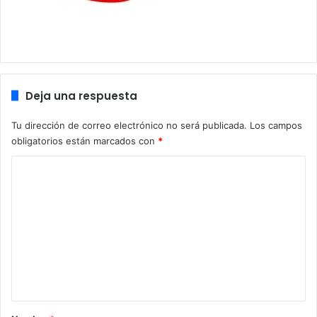
Deja una respuesta
Tu dirección de correo electrónico no será publicada.
Los campos
obligatorios están marcados con
*
C
o
m
e
n
t
a
r