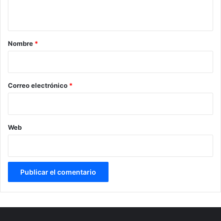
t
a
r
Nombre
*
i
o
*
Correo electrónico
*
Web