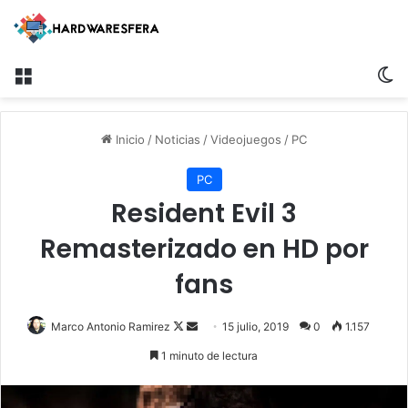
Menú
Sw
Inicio
/
Noticias
/
Videojuegos
/
PC
PC
Resident Evil 3
Remasterizado en HD por
fans
Follow
Send
Marco Antonio Ramirez
15 julio, 2019
0
1.157
on
an
1 minuto de lectura
X
email