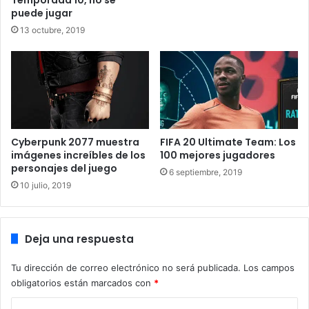
Temporada 10, no se
aumentar la escala de los fondos. Por otro lado, incluye
puede jugar
menús mejorados con retratos de personajes de alta
13 octubre, 2019
resolución y en algunos casos, edición manual para
garantizar la buena visibilidad de los textos. Es posible
encontrar algunos errores durante la partida, se
solventarán con futuras actualizaciones.
Aquí
está la
página web del proyecto. Os dejo con el vídeo y con las
capturas del juego.
Cyberpunk 2077 muestra
FIFA 20 Ultimate Team: Los
imágenes increíbles de los
100 mejores jugadores
personajes del juego
6 septiembre, 2019
10 julio, 2019
Deja una respuesta
Tu dirección de correo electrónico no será publicada.
Los campos
obligatorios están marcados con
*
C