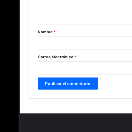
n
t
a
r
Nombre
*
i
o
*
Correo electrónico
*