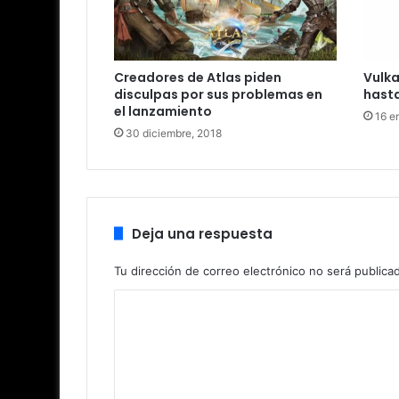
Creadores de Atlas piden
Vulka
disculpas por sus problemas en
hasta
el lanzamiento
16 e
30 diciembre, 2018
Deja una respuesta
Tu dirección de correo electrónico no será publica
C
o
m
e