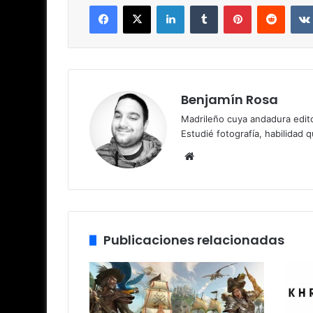
Facebook
X
LinkedIn
Tumblr
Pinterest
Reddit
Benjamín Rosa
Madrileño cuya andadura edito
Estudié fotografía, habilidad 
Siti
o
we
b
Publicaciones relacionadas