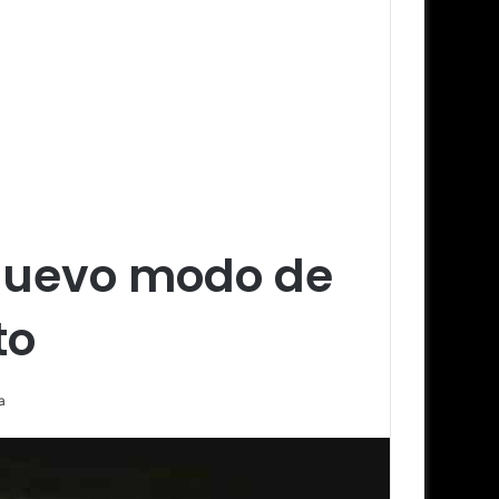
 nuevo modo de
to
a