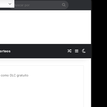
Buscar
Login
por
Publicación al azar
Barra lateral
Switch skin
orteos
 como DLC gratuito