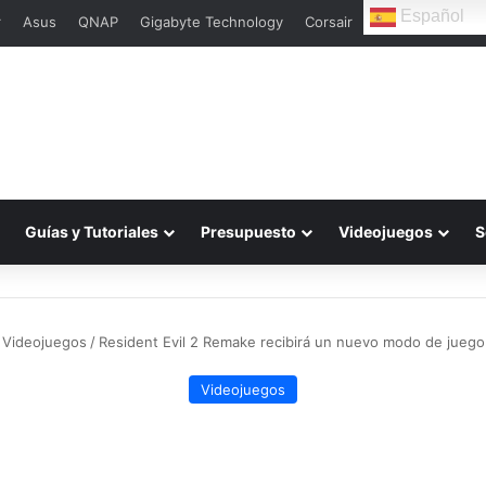
Español
r
Asus
QNAP
Gigabyte Technology
Corsair
Guías y Tutoriales
Presupuesto
Videojuegos
S
Videojuegos
/
Resident Evil 2 Remake recibirá un nuevo modo de juego
Videojuegos