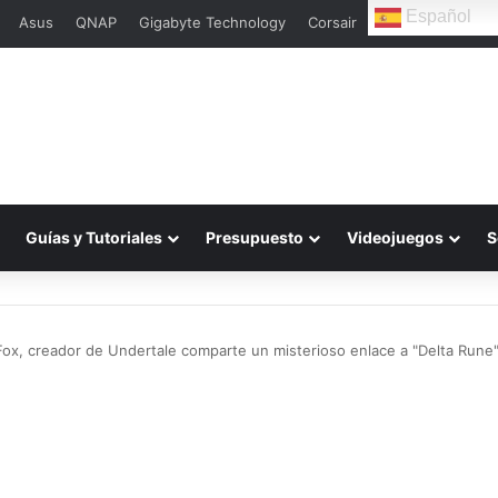
Español
Asus
QNAP
Gigabyte Technology
Corsair
L
Guías y Tutoriales
Presupuesto
Videojuegos
S
ox, creador de Undertale comparte un misterioso enlace a "Delta Rune