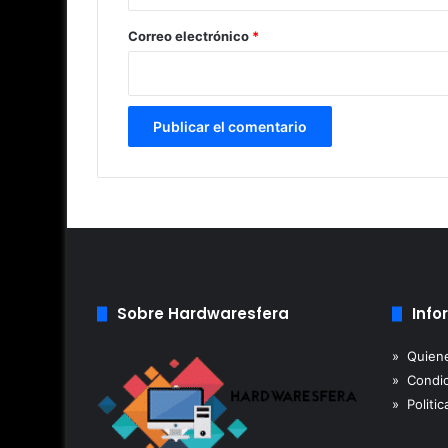
o
*
Correo electrónico
*
Sobre Hardwaresfera
Info
» Quien
» Condic
» Politic