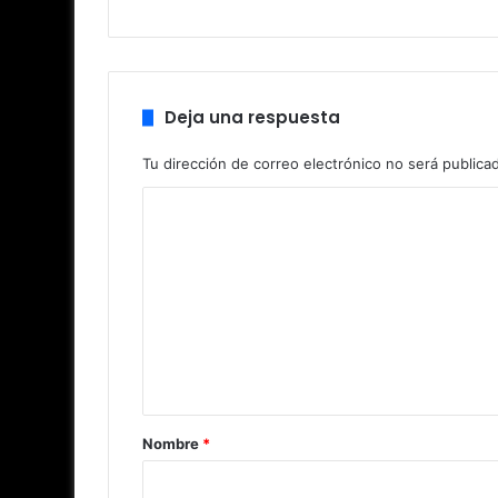
Deja una respuesta
Tu dirección de correo electrónico no será publica
C
o
m
e
n
t
a
r
Nombre
*
i