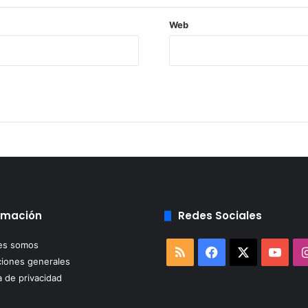
Web
rmación
Redes Sociales
es somos
RSS
Facebook
X
You
iones generales
a de privacidad