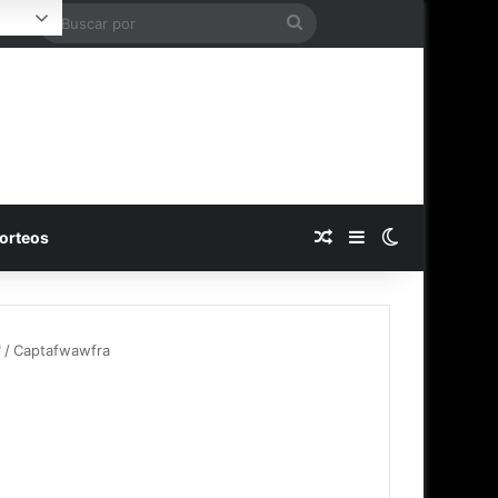
Buscar
ogin
por
Publicación al azar
Barra lateral
Switch skin
orteos
"
/
Captafwawfra