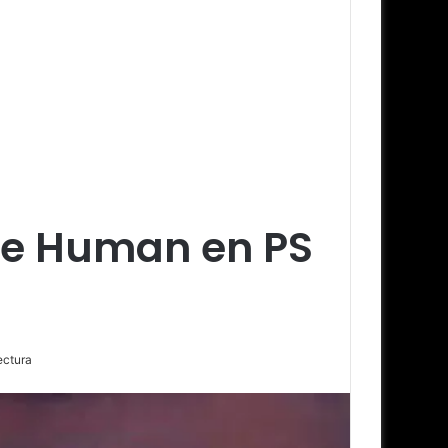
me Human en PS
ectura