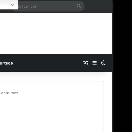
Buscar
Login
por
Publicación al azar
Barra lateral
Switch skin
orteos
 este mes