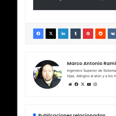
Facebook
X
LinkedIn
Tumblr
Pinterest
Reddit
Marco Antonio Rami
Ingeniero Superior de Sistema
hijas. Alérgico al atún y a los 
Siti
Fa
X
Yo
Ins
o
ce
uT
tag
we
bo
ub
ra
b
ok
e
m
Publicaciones relacionadas