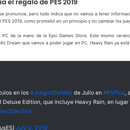
a el regalo de PES 2019
se pronuncie, pero todo indica que no vamos a tener informaci
 PES 2019, como prometió en un principio y no cambiar los jueg
 PC de la mano de la Epic Games Store. Este mismo verano 
tic Dream que vamos a poder jugar en PC. Heavy Rain ya está 
ulos en los
#JuegosDelMes
de Julio en
#PSPlus
,
l Deluxe Edition, que incluye Heavy Rain, en lugar
o/OesZGkvZkH
lusES)
July 2, 2019