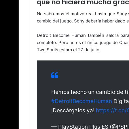
que no hiciera mucha graci
No sabremos el motivo real hasta que Sony 
cambio del juego. Sony debería haber dado el
Detroit Become Human también saldrá para
completo. Pero no es el único juego de Quan
Two Souls estará el 27 de julio.
Hemos hecho un cambio de tít
#DetroitBecomeHuman
Digita
¡Descárgalos ya!
https://t.c
— PlayStation Plus ES (@PSP