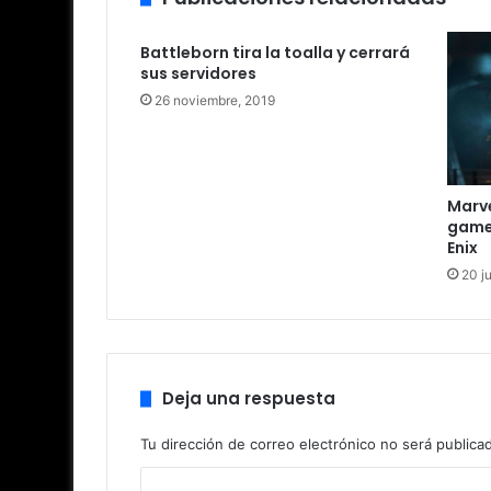
Battleborn tira la toalla y cerrará
sus servidores
26 noviembre, 2019
Marve
gamep
Enix
20 ju
Deja una respuesta
Tu dirección de correo electrónico no será publica
C