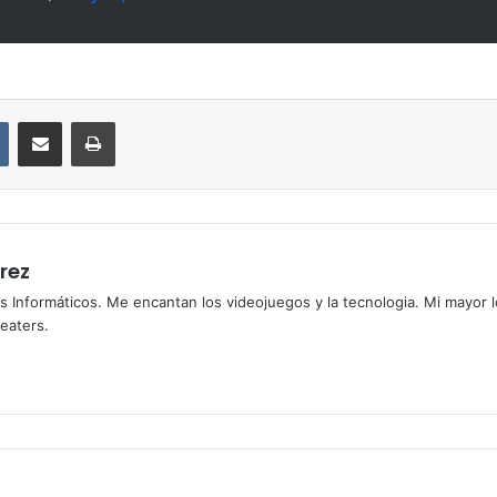
VKontakte
Compartir por correo electrónico
Imprimir
rez
s Informáticos. Me encantan los videojuegos y la tecnologia. Mi mayor 
heaters.