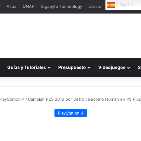
Español
r
Asus
QNAP
Gigabyte Technology
Corsair
Guías y Tutoriales
Presupuesto
Videojuegos
S
PlayStation 4
/
Cambian PES 2019 por Detroit Become Human en PS Plus
PlayStation 4