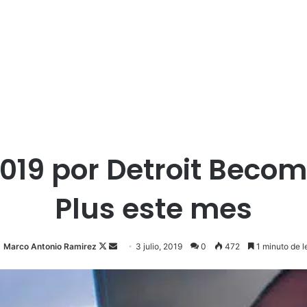
019 por Detroit Beco
Plus este mes
Marco Antonio Ramirez
F
S
3 julio, 2019
0
472
1 minuto de l
o
e
l
n
l
d