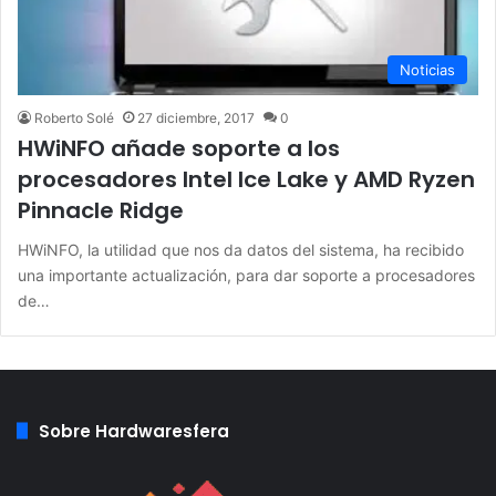
Noticias
Roberto Solé
27 diciembre, 2017
0
HWiNFO añade soporte a los
procesadores Intel Ice Lake y AMD Ryzen
Pinnacle Ridge
HWiNFO, la utilidad que nos da datos del sistema, ha recibido
una importante actualización, para dar soporte a procesadores
de…
Sobre Hardwaresfera