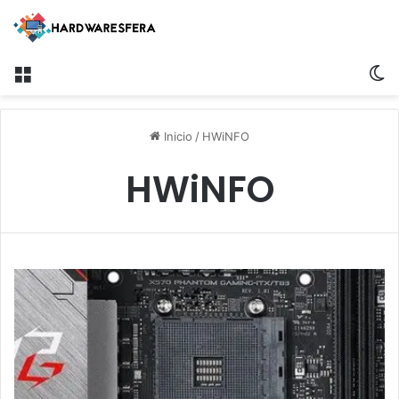
Menú
S
Inicio
/
HWiNFO
HWiNFO