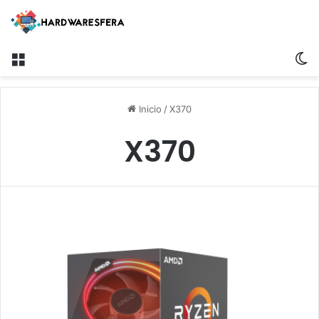
Menú
S
Inicio
/
X370
X370