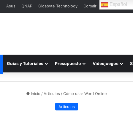
Español
r
Asus
QNAP
Gigabyte Technology
Corsair
Guías y Tutoriales
Presupuesto
Videojuegos
S
Inicio
/
Artículos
/
Cómo usar Word Online
Artículos