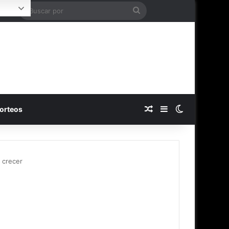
Buscar
Login
por
Publicación al azar
Barra lateral
Switch skin
orteos
a crecer