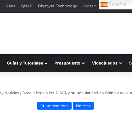
Español
r
Asus
QNAP
Gigabyte Technology
Corsair
Guías y Tutoriales
Presupuesto
Videojuegos
S
o
/
Noticias
/
Bitcoin llega a los 2160$ y su popularidad en China vuelve 
Criptomonedas
Noticias