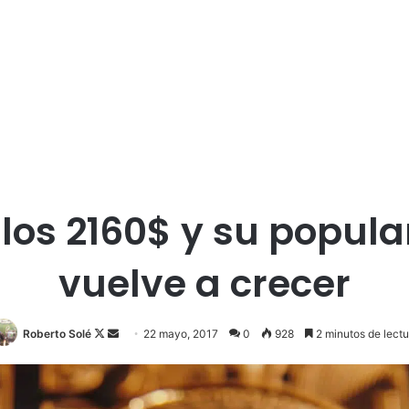
a los 2160$ y su popul
vuelve a crecer
Roberto Solé
F
S
22 mayo, 2017
0
928
2 minutos de lectu
o
e
l
n
l
d