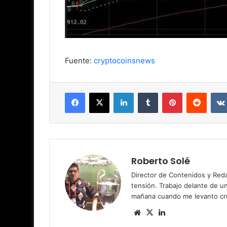
Fuente:
cryptocoinsnews
Facebook
X
LinkedIn
Tumblr
Pinterest
Reddit
Roberto Solé
Director de Contenidos y Reda
tensión. Trabajo delante de u
mañana cuando me levanto cru
Siti
X
Lin
o
ke