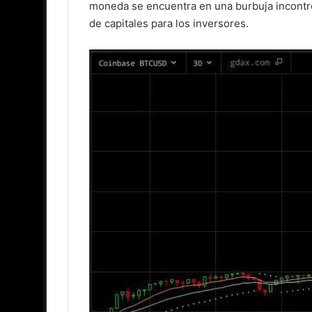
moneda se encuentra en una burbuja incontr
de capitales para los inversores.