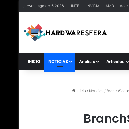
jueves, agosto 6 2026
INTEL
NVIDIA
AMD
Acer
INICIO
NOTICIAS
Análisis
Artículos
Inicio
/
Noticias
/
BranchScope 
BranchS