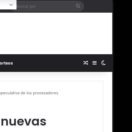
Buscar
ogin
por
Publicación al azar
Barra lateral
Switch skin
orteos
speculativa de los procesadores
s nuevas