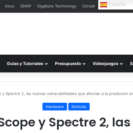
Español
Asus
QNAP
Gigabyte Technology
Corsair
L
Guías y Tutoriales
Presupuesto
Videojuegos
S
y Spectre 2, las nuevas vulnerabilidades que afectan a la predicción e
Hardware
Noticias
cope y Spectre 2, la