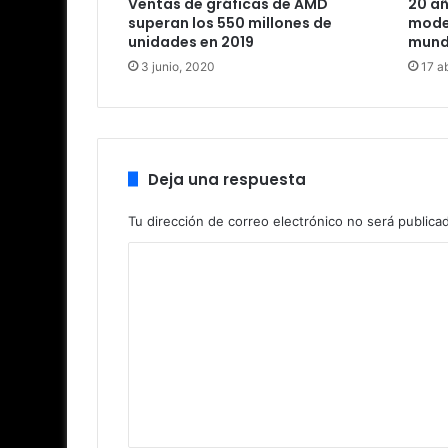
Ventas de gráficas de AMD
20 añ
superan los 550 millones de
mode
unidades en 2019
mund
3 junio, 2020
17 ab
Deja una respuesta
Tu dirección de correo electrónico no será publica
C
o
m
e
n
t
a