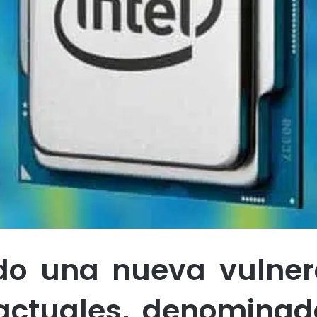
do una nueva vulnera
actuales, denomina