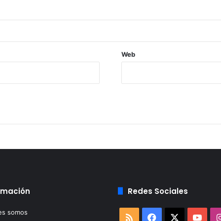
Web
rmación
Redes Sociales
es somos
RSS
Facebook
X
You