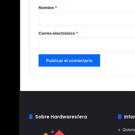
r
Nombre
*
i
o
*
Correo electrónico
*
Sobre Hardwaresfera
Info
» Quien