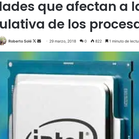
dades que afectan a l
ulativa de los proces
Roberto Solé
F
S
29 marzo, 2018
0
822
1 minuto de lectu
o
e
l
n
l
d
o
a
w
n
o
e
n
m
X
a
i
l