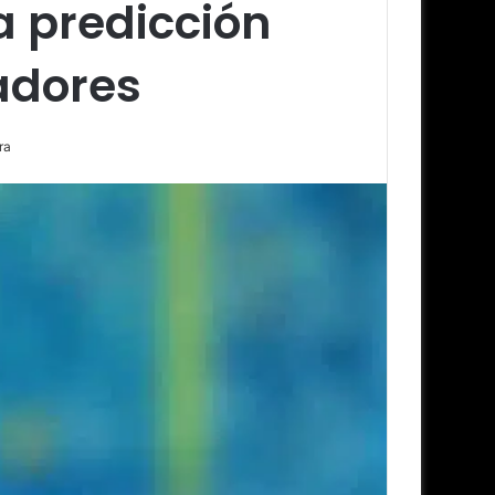
a predicción
adores
ra