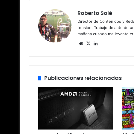
Roberto Solé
Director de Contenidos y Reda
tensión. Trabajo delante de u
mañana cuando me levanto cru
Siti
X
Lin
o
ke
we
dIn
b
Publicaciones relacionadas