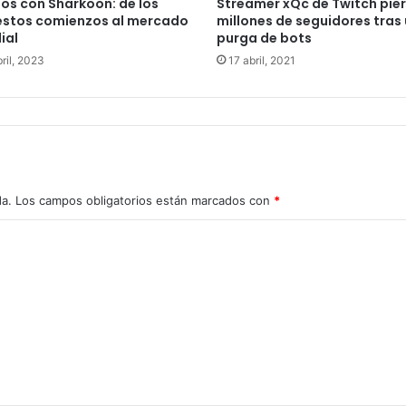
os con Sharkoon: de los
Streamer xQc de Twitch pie
stos comienzos al mercado
millones de seguidores tras
ial
purga de bots
ril, 2023
17 abril, 2021
da.
Los campos obligatorios están marcados con
*