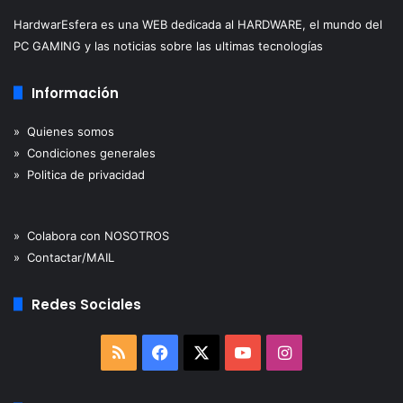
que
esperan que sus empresas aumenten la inversión
HardwarEsfera es una WEB dedicada al HARDWARE, el mundo del
financiera en herramientas tecnológicas
. También
PC GAMING y las noticias sobre las ultimas tecnologías
esperan invertir más en formación para sus equipos de
experiencia del cliente durante el próximo año.
Información
Fuente: TechRadar
» Quienes somos
» Condiciones generales
» Politica de privacidad
» Colabora con NOSOTROS
» Contactar/MAIL
Redes Sociales
RSS
Facebook
X
YouTube
Instagram