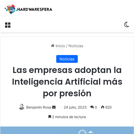
Menú
Sw
Inicio
/
Noticias
Noticias
Las empresas adoptan la
Inteligencia Artificial más
por presión
Send
Benjamín Rosa
24 julio, 2023
0
620
an
2 minutos de lectura
email