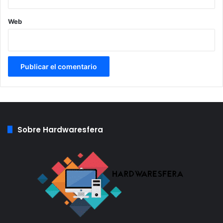
Web
inteligencia artificial ia
Se espera que en la mayoría de casos, una IA trabaje
silenciosamente entre bastidores
procesando datos que
de otro modo consumirían mucho tiempo a los
trabajadores humanos
. Esto les permitiría mejorar las
puntuaciones de satisfacción, y proporcionar resultados
Sobre Hardwaresfera
más rápidos y aplicables. Además de los claros beneficios
en productividad, entre los encuestados del estudio se
espera que las herramientas de IA generativa y los
escritores de IA les ayuden a
reducir la carga de trabajo
al eliminar procesos ineficientes.
Casi dos tercios de los directivos encuestados afirman