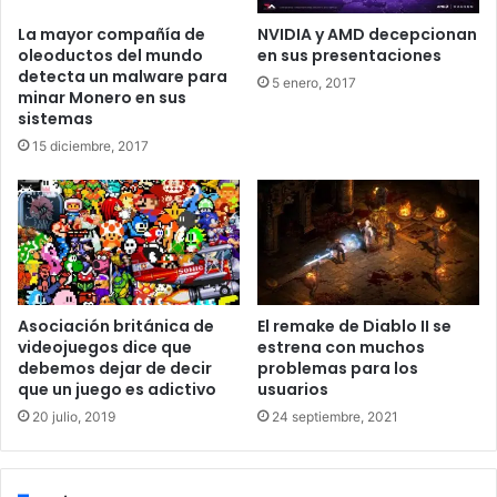
tamaño de sus equipos aumentará en los próximos 12
La mayor compañía de
NVIDIA y AMD decepcionan
meses, lo que significa que es poco probable que los
oleoductos del mundo
en sus presentaciones
puestos de trabajo corran peligro como consecuencia de
detecta un malware para
5 enero, 2017
la IA. E estudio de Qualtrics considera que la IA generativa
minar Monero en sus
sistemas
es un asistente que ahorra tiempo
y permite a los
15 diciembre, 2017
humanos centrarse mejor en ofrecer una mejor
experiencia a sus clientes, siempre y cuando la IA
funcione bien y se revise su contenido.
Asociación británica de
El remake de Diablo II se
videojuegos dice que
estrena con muchos
La incorporación de la IA ofrece a
debemos dejar de decir
problemas para los
que un juego es adictivo
usuarios
los equipos de experiencia del
20 julio, 2019
24 septiembre, 2021
cliente una potente forma de
reducir la carga de trabajo y