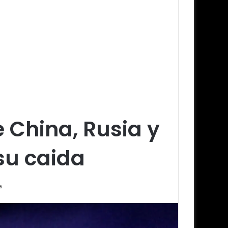
e China, Rusia y
su caida
a