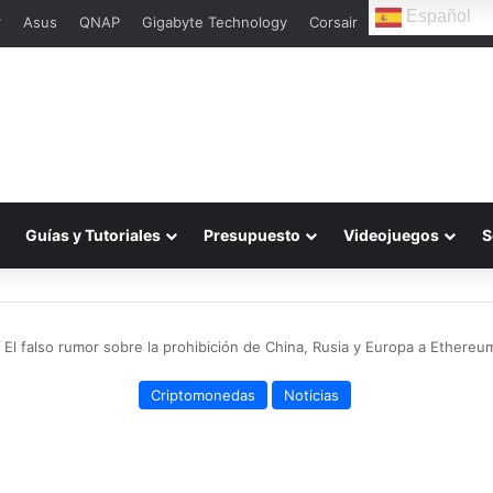
Español
r
Asus
QNAP
Gigabyte Technology
Corsair
Guías y Tutoriales
Presupuesto
Videojuegos
S
/
El falso rumor sobre la prohibición de China, Rusia y Europa a Ethereu
Criptomonedas
Noticias