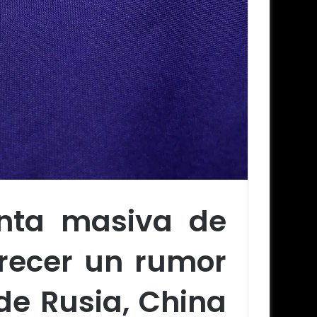
nta masiva de
recer un rumor
 de Rusia, China