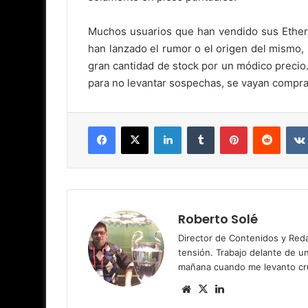
Muchos usuarios que han vendido sus Ethere
han lanzado el rumor o el origen del mismo, 
gran cantidad de stock por un módico preci
para no levantar sospechas, se vayan compr
Facebook
X
LinkedIn
Tumblr
Pinterest
Reddit
Roberto Solé
Director de Contenidos y Reda
tensión. Trabajo delante de u
mañana cuando me levanto cru
Siti
X
Lin
o
ke