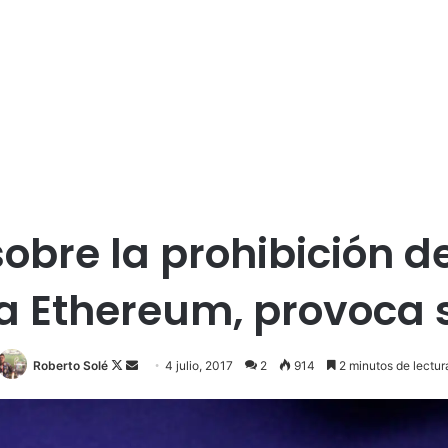
sobre la prohibición d
a Ethereum, provoca 
Roberto Solé
F
S
4 julio, 2017
2
914
2 minutos de lectur
o
e
l
n
l
d