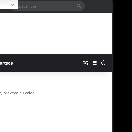
Buscar
Login
por
Publicación al azar
Barra lateral
Switch skin
orteos
m, provoca su caida