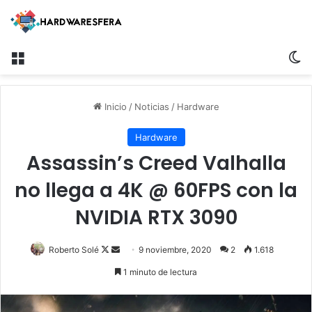
Menú
Sw
Inicio
/
Noticias
/
Hardware
Hardware
Assassin’s Creed Valhalla
no llega a 4K @ 60FPS con la
NVIDIA RTX 3090
Follow
Send
Roberto Solé
9 noviembre, 2020
2
1.618
on
an
1 minuto de lectura
X
email