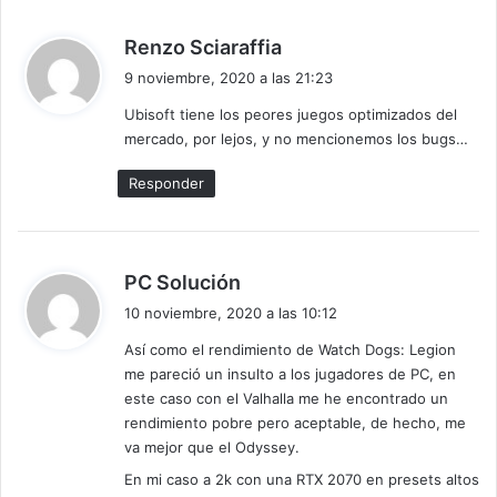
60FPS en la Xbox Series X, aunque no sabemos si será
resolución nativa o con reescalado.
d
Renzo Sciaraffia
i
9 noviembre, 2020 a las 21:23
c
Que funcione tan mal es una gráfica NVIDIA RTX 3090 no
Ubisoft tiene los peores juegos optimizados del
e
es para nada normal y mucho menos lógico. Funcionar
mercado, por lejos, y no mencionemos los bugs…
:
mejor en consola que con la gráfica más potente (al menos
de momento) del mercado, no parece normal. ¿Está mal
Responder
optimizado o Ubisoft ha limitado el rendimiento del juego
en PC en favor de consola?
d
PC Solución
i
10 noviembre, 2020 a las 10:12
c
Así como el rendimiento de Watch Dogs: Legion
e
me pareció un insulto a los jugadores de PC, en
:
este caso con el Valhalla me he encontrado un
rendimiento pobre pero aceptable, de hecho, me
va mejor que el Odyssey.
En mi caso a 2k con una RTX 2070 en presets altos