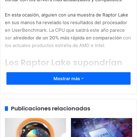
En esta ocasión, alguien con una muestra de Raptor Lake
en sus manos ha revelado los resultados del procesador
en UserBenchmark. La CPU que saldrá este año parece
ser
alrededor de un 20% más rápida en comparación
con
los actuales productos estrella de AMD e Intel.
Los Raptor Lake supondrían
un notable avance frente a
Mostrar más
Alder Lake
El procesador Raptor Lake-S ‘U3E1’ de Intel sometido a la
prueba de referencia
contaba con 24 núcleos y podía
Publicaciones relacionadas
procesar 32 hilos simultáneamente
mientras funcionaba a
un reloj base de 2,4 GHz y un reloj turbo de 4,6 GHz. Esto
corrobora las filtraciones anteriores y los resultados de