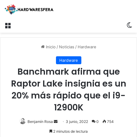
Menú
Sw
Inicio
/
Noticias
/
Hardware
Hardware
Banchmark afirma que
Raptor Lake insignia es un
20% más rápido que el i9-
12900K
Send
Benjamín Rosa
3 junio, 2022
0
754
an
2 minutos de lectura
email