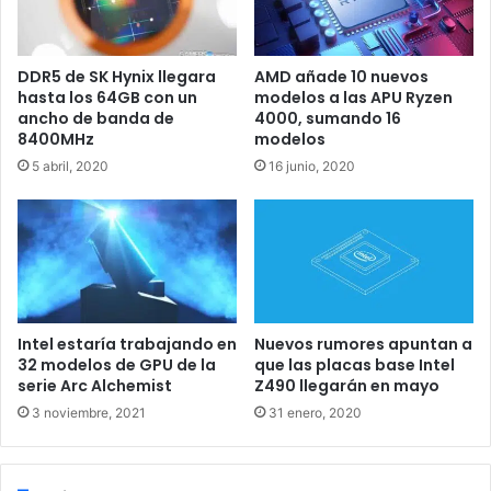
los benchmarks que indican que los chips de escritorio de
próxima generación de Intel integrarán ocho núcleos de
rendimiento con SMT de 2 vías, así como 16 núcleos de
DDR5 de SK Hynix llegara
AMD añade 10 nuevos
eficiencia para las tareas de bajo peso.
hasta los 64GB con un
modelos a las APU Ryzen
ancho de banda de
4000, sumando 16
El sistema también parece estar equipado con la tarjeta
8400MHz
modelos
gráfica Intel Arc Alchemist A770. Pero se ha visto que sólo
5 abril, 2020
16 junio, 2020
tiene 1 GB de memoria y rinde muy poco, con lo que es
posible que se cree que la GPU se ha detectado
incorrectamente.
Intel estaría trabajando en
Nuevos rumores apuntan a
32 modelos de GPU de la
que las placas base Intel
serie Arc Alchemist
Z490 llegarán en mayo
3 noviembre, 2021
31 enero, 2020