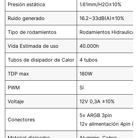
Presión estática
1.61mm/H2O±10%
Ruido generado
16.2~33dB(A)±10%
Tipo de rodamientos
Rodamientos Hidraulicos
Vida Estimada de uso
40.000h
Tubos de disipador de Calor
4 tubos
TDP max
180W
PWM
Sí
Voltaje
12V 0,3A ±10%
5v ARGB 3pin
Conectores
12v alimentación 4pin (
Material disipador
Aluminio, Cobre