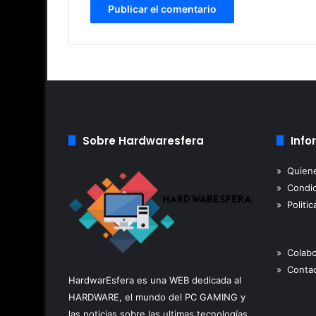
Sobre Hardwaresfera
Info
» Quien
» Condic
» Politic
» Colab
» Contac
HardwarEsfera es una WEB dedicada al
HARDWARE, el mundo del PC GAMING y
las noticias sobre las ultimas tecnologías