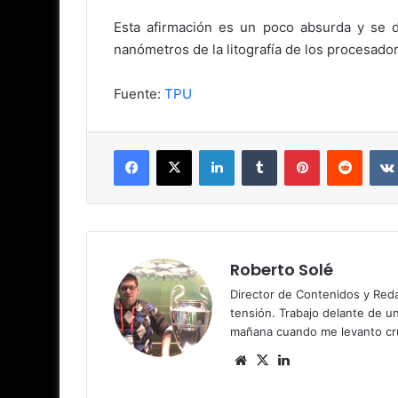
Esta afirmación es un poco absurda y se 
nanómetros de la litografía de los procesadore
Fuente:
TPU
Facebook
X
LinkedIn
Tumblr
Pinterest
Reddit
Roberto Solé
Director de Contenidos y Reda
tensión. Trabajo delante de u
mañana cuando me levanto cru
Siti
X
Lin
o
ke