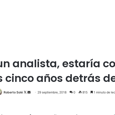
un analista, estaría c
 cinco años detrás d
Roberto Solé
F
S
29 septiembre, 2018
0
815
1 minuto de lec
o
e
l
n
l
d