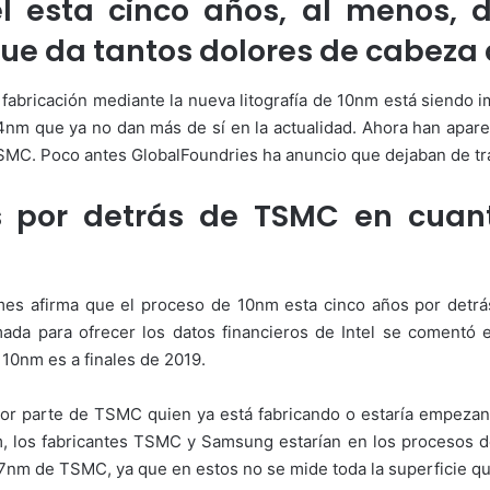
el esta cinco años, al menos,
o
a
w
n
 que da tantos dolores de cabeza
o
e
n
m
 fabricación mediante la nueva litografía de 10nm está siendo i
X
a
4nm que ya no dan más de sí en la actualidad. Ahora han apare
i
SMC. Poco antes GlobalFoundries ha anuncio que dejaban de tr
l
os por detrás de TSMC en cuant
mes afirma que el proceso de 10nm esta cinco años por det
amada para ofrecer los datos financieros de Intel se coment
10nm es a finales de 2019.
 por parte de TSMC quien ya está fabricando o estaría empeza
m, los fabricantes TSMC y Samsung estarían en los procesos 
 7nm de TSMC, ya que en estos no se mide toda la superficie que