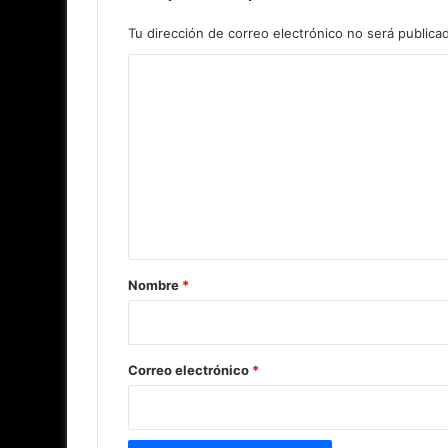
Tu dirección de correo electrónico no será publica
C
o
m
e
n
t
a
r
Nombre
*
i
o
*
Correo electrónico
*