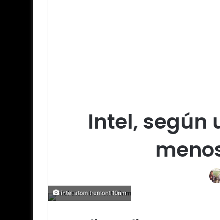
Intel, según 
menos
intel atom tremont 10nm