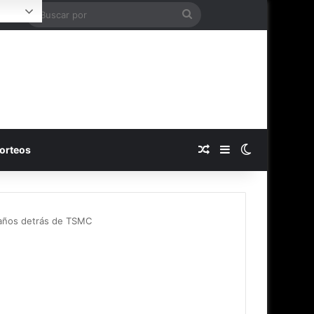
Buscar
Login
por
Publicación al azar
Barra lateral
Switch skin
orteos
o años detrás de TSMC