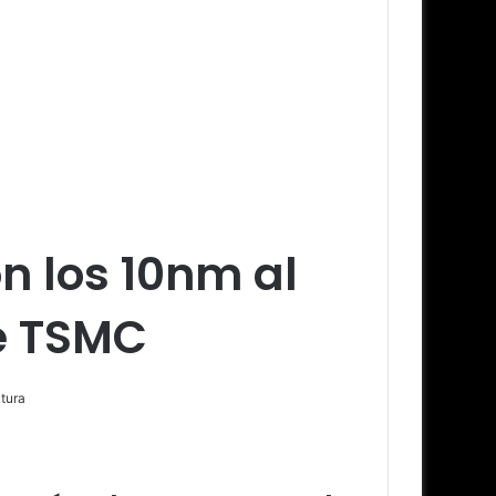
on los 10nm al
e TSMC
tura