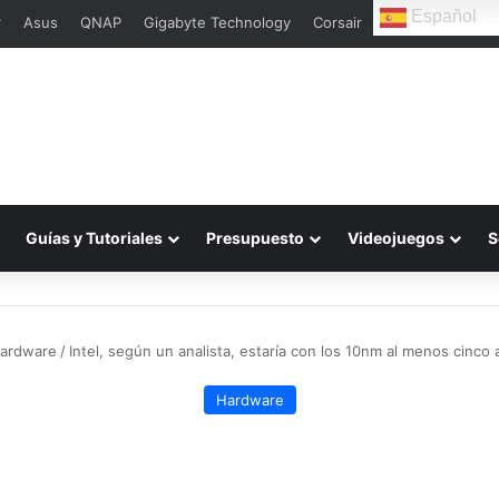
Español
r
Asus
QNAP
Gigabyte Technology
Corsair
Guías y Tutoriales
Presupuesto
Videojuegos
S
ardware
/
Intel, según un analista, estaría con los 10nm al menos cinc
Hardware