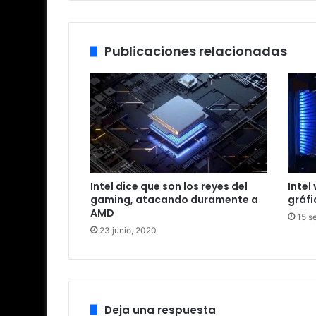
we
dIn
b
Publicaciones relacionadas
Intel dice que son los reyes del
Intel
gaming, atacando duramente a
gráfi
AMD
15 s
23 junio, 2020
Deja una respuesta