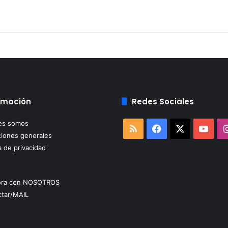
rmación
Redes Sociales
es somos
RSS
Facebook
X
You
iones generales
a de privacidad
ora con NOSOTROS
tar/MAIL