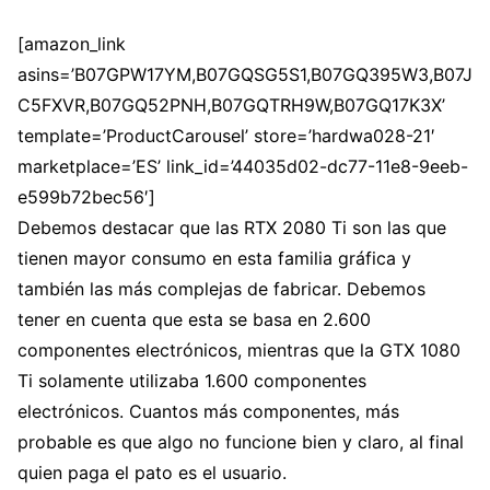
[amazon_link
asins=’B07GPW17YM,B07GQSG5S1,B07GQ395W3,B07J
C5FXVR,B07GQ52PNH,B07GQTRH9W,B07GQ17K3X’
template=’ProductCarousel’ store=’hardwa028-21′
marketplace=’ES’ link_id=’44035d02-dc77-11e8-9eeb-
e599b72bec56′]
Debemos destacar que las RTX 2080 Ti son las que
tienen mayor consumo en esta familia gráfica y
también las más complejas de fabricar. Debemos
tener en cuenta que esta se basa en 2.600
componentes electrónicos, mientras que la GTX 1080
Ti solamente utilizaba 1.600 componentes
electrónicos. Cuantos más componentes, más
probable es que algo no funcione bien y claro, al final
quien paga el pato es el usuario.