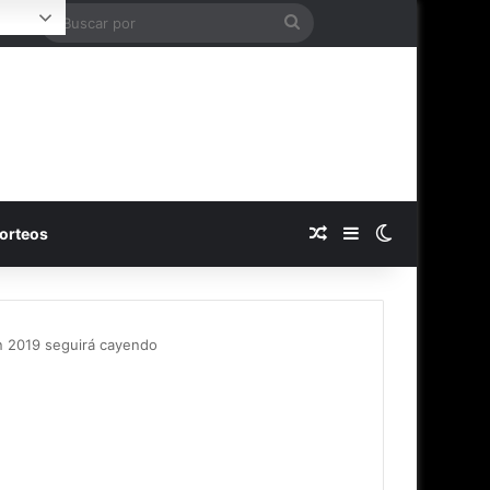
Buscar
Login
por
Publicación al azar
Barra lateral
Switch skin
orteos
en 2019 seguirá cayendo