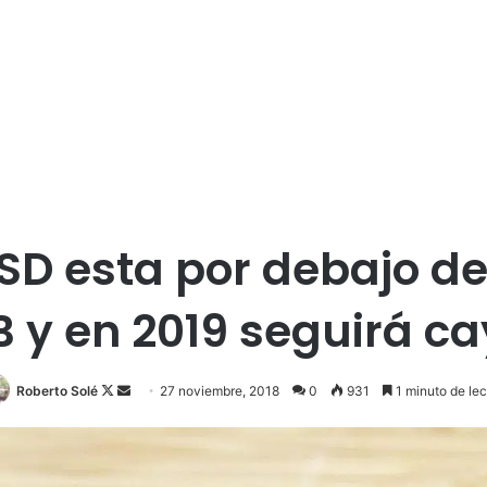
SSD esta por debajo de 
B y en 2019 seguirá c
Roberto Solé
F
S
27 noviembre, 2018
0
931
1 minuto de lec
o
e
l
n
l
d