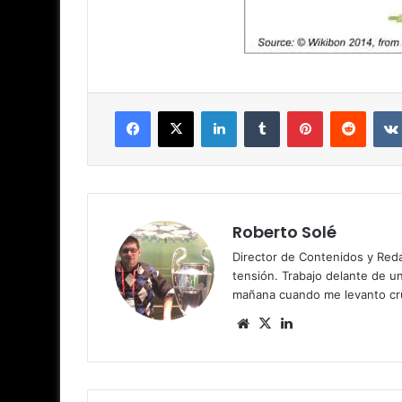
Facebook
X
LinkedIn
Tumblr
Pinterest
Reddit
Roberto Solé
Director de Contenidos y Reda
tensión. Trabajo delante de u
mañana cuando me levanto cru
Siti
X
Lin
o
ke
we
dIn
b