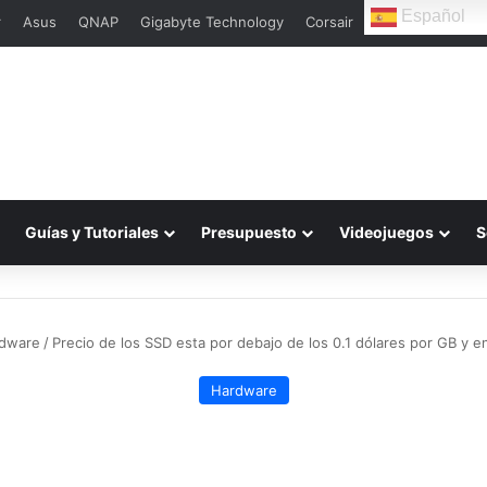
Español
r
Asus
QNAP
Gigabyte Technology
Corsair
Guías y Tutoriales
Presupuesto
Videojuegos
S
dware
/
Precio de los SSD esta por debajo de los 0.1 dólares por GB y 
Hardware