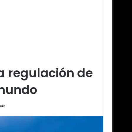
a regulación de
l mundo
tura