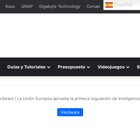
Español
Asus
QNAP
Gigabyte Technology
Corsair
L
Guías y Tutoriales
Presupuesto
Videojuegos
S
rdware
/
La Unión Europea aprueba la primera regulación de Inteligencia
Hardware