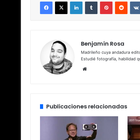
Facebook
X
LinkedIn
Tumblr
Pinterest
Reddit
Benjamín Rosa
Madrileño cuya andadura edito
Estudié fotografía, habilidad 
Sitio
web
Publicaciones relacionadas