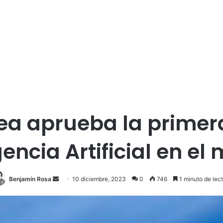
ea aprueba la primer
gencia Artificial en e
Send
Benjamín Rosa
10 diciembre, 2023
0
746
1 minuto de lec
an
email