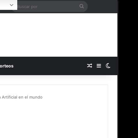
Buscar
ogin
por
Publicación al azar
Barra lateral
Switch skin
orteos
 Artificial en el mundo