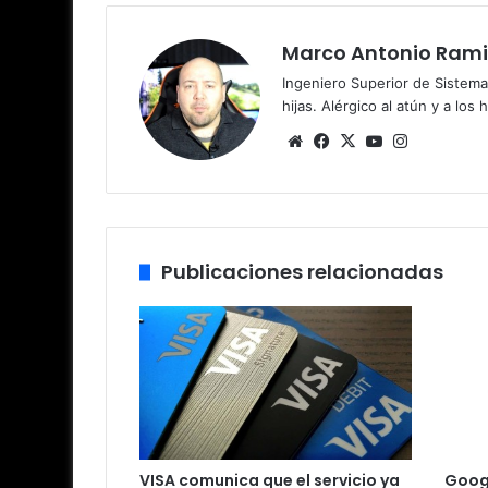
Marco Antonio Rami
Ingeniero Superior de Sistema
hijas. Alérgico al atún y a los 
Siti
Fa
X
Yo
Ins
o
ce
uT
tag
we
bo
ub
ra
b
ok
e
m
Publicaciones relacionadas
VISA comunica que el servicio ya
Googl