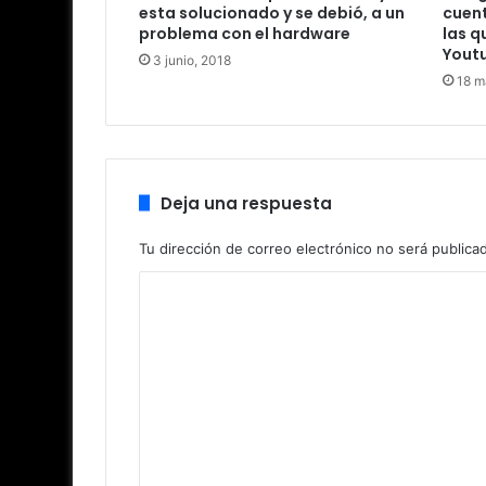
esta solucionado y se debió, a un
cuen
problema con el hardware
las q
Yout
3 junio, 2018
18 m
Deja una respuesta
Tu dirección de correo electrónico no será publica
C
o
m
e
n
t
a