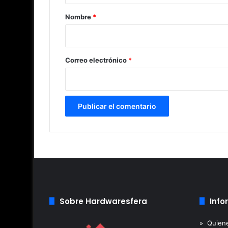
r
Nombre
*
i
o
*
Correo electrónico
*
Sobre Hardwaresfera
Info
» Quien