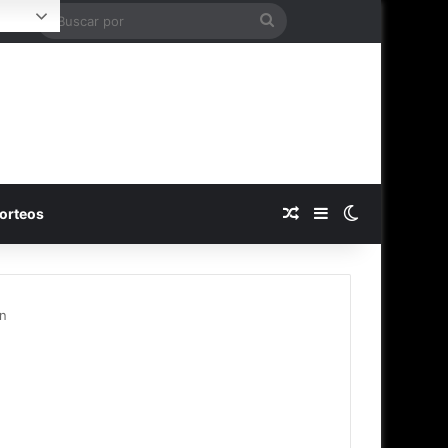
Buscar
Login
por
Publicación al azar
Barra lateral
Switch skin
orteos
an