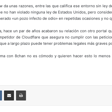
ew da unas razones, entre las que califica ese entorno sin ley
ue no han violado ninguna ley de Estados Unidos, pero consid
erado «un pozo infecto de odio» en repetidas ocasiones y no q
ca, hace un par de años acabaron su relación con otro portal 
petidor de Cloudflare que asegura no cumplir con las peticione
que a largo plazo puede tener problemas legales más graves po
ema con 8chan no es cómodo y quieren hacer esto lo menos p
VKontakte
Compartir por correo electrónico
Imprimir