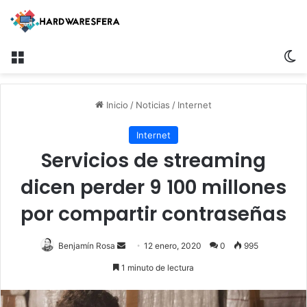
Menú
Sw
Inicio
/
Noticias
/
Internet
Internet
Servicios de streaming
dicen perder 9 100 millones
por compartir contraseñas
Send
Benjamín Rosa
12 enero, 2020
0
995
an
1 minuto de lectura
email