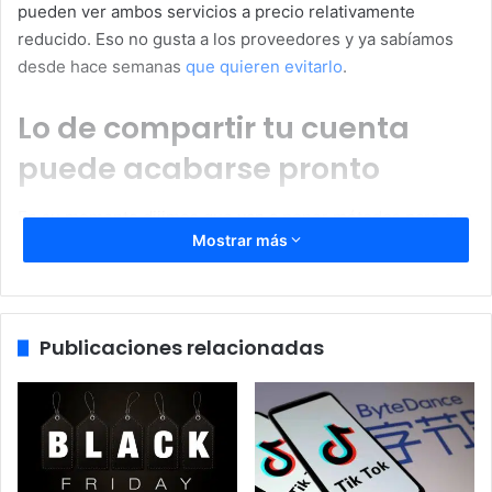
pueden ver ambos servicios a precio relativamente
reducido. Eso no gusta a los proveedores y ya sabíamos
desde hace semanas
que quieren evitarlo
.
Lo de compartir tu cuenta
puede acabarse pronto
En su momento dijimos que van a poner métodos para que
Mostrar más
sea difícil compartir contraseñas con otros usuarios como
controlar las IPs, mensajes SMS al teléfono de quien
contrata… Todo para que la suscripción se quede en un
mismo seno familiar y compartir la cuenta con otros
Publicaciones relacionadas
usuarios sea tan difícil que les compense tener la suya
propia.