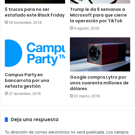
5 trucos para no ser
Trump le da 6 semanas a
estafado este Black Friday
Microsoft para que cierre
la operación por TikTok
19 noviembre, 2018
4 agosto, 2020
Pero tienen como objetivo leyes de neutralidad en la red y
de protección de datos. Mientras tanto se les ha
Campus Party en
ocurridootra idea: culpar a los usuarios. Según Netflix,
Google compra Lytro por
bancarrota por una
Amazon, hulu, Hbo… el acto de dejar tu cuenta a otros
unos cuarenta millones de
nefasta gestión
dólares
usuario les reporta pérdidas de 9 100 millones de dólares
27 diciembre, 2016
22 marzo, 2018
desde que iniciaron sus servicios.
Calculas que para 2024 esa cifra llegará a los 12 500
Deja una respuesta
millones de dólares. ¿Qué significa esto? Pues
aparentemente quieren culpar a los usuarios de que si
Tu dirección de correo electrónico no será publicada.
Los campos