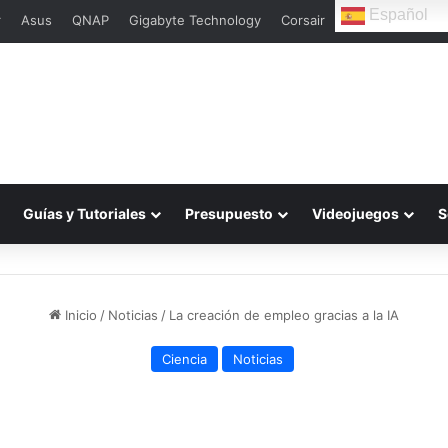
Español
r
Asus
QNAP
Gigabyte Technology
Corsair
Guías y Tutoriales
Presupuesto
Videojuegos
S
Inicio
/
Noticias
/
La creación de empleo gracias a la IA
Ciencia
Noticias