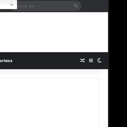
Buscar
Login
por
Publicación al azar
Barra lateral
Switch skin
orteos