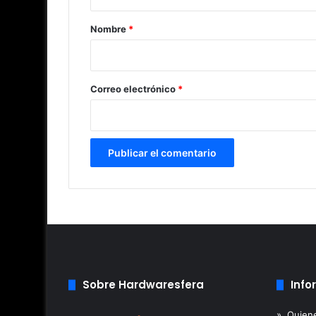
a
r
Nombre
*
i
o
*
Correo electrónico
*
Sobre Hardwaresfera
Info
» Quien