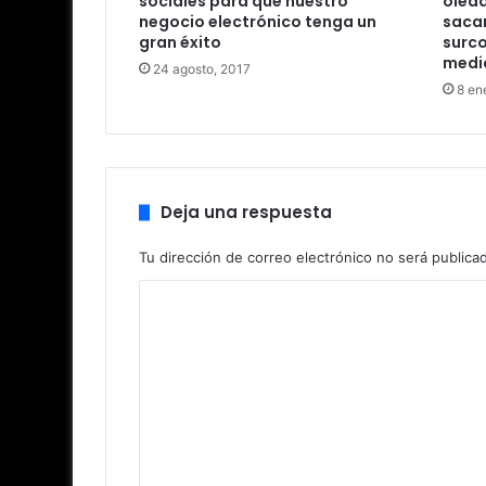
sociales para que nuestro
olead
negocio electrónico tenga un
sacar
gran éxito
surco
medi
24 agosto, 2017
8 en
Deja una respuesta
Tu dirección de correo electrónico no será publica
C
o
m
e
n
t