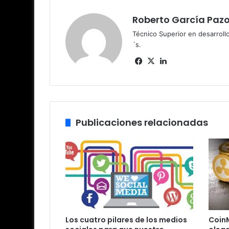
Roberto García Paz
Técnico Superior en desarrollo
´s.
Fa
X
Lin
ce
ke
bo
dIn
ok
Publicaciones relacionadas
Los cuatro pilares de los medios
Coin