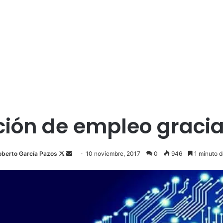
ción de empleo gracias
oberto García Pazos
F
S
10 noviembre, 2017
0
946
1 minuto d
o
e
l
n
l
d
o
a
w
n