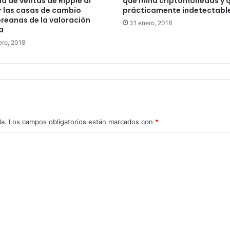
a de ventas de Ripple al
que mina criptomonedas y q
 las casas de cambio
prácticamente indetectabl
reanas de la valoración
31 enero, 2018
a
ero, 2018
da.
Los campos obligatorios están marcados con
*