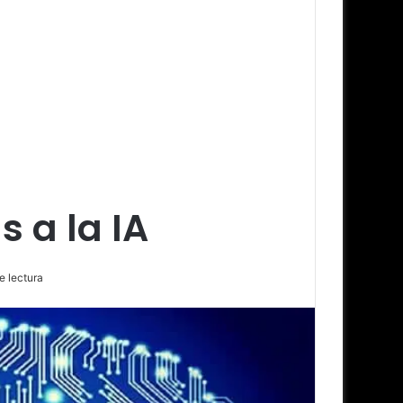
 a la IA
e lectura