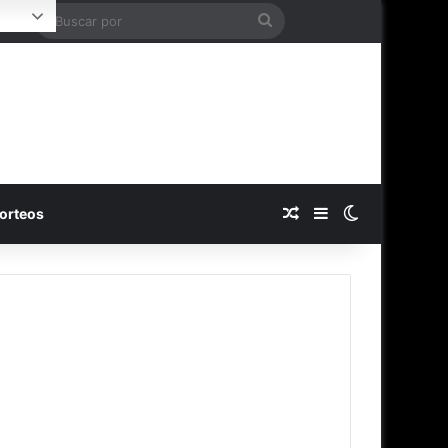
Buscar
ogin
por
Publicación al azar
Barra lateral
Switch skin
orteos