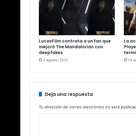
LucasFilm contrata a un fan que
La ac
mejoró The Mandalorian con
Play
deepfakes
termi
3 agosto, 2021
13 s
Deja una respuesta
Tu dirección de correo electrónico no será publica
C
o
m