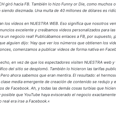
CH giró hacia FB. También lo hizo Funny or Die, como muchos ot
ó siendo diezmada. Una multa de 40 millones de dólares es ridí
ían los vídeos en NUESTRA WEB. Eso significa que nosotros ven
nuncios excelente y creábamos videos personalizados para las
¡Era un negocio real! Publicábamos enlaces a FB, por supuesto, 
que alguien dijo: ‘Hay que ver los números que obtienen los vi
tonces, comenzamos a publicar videos de forma nativa en Face
 hecho, en vez de que los espectadores visiten NUESTRA web y
co del sitio se desplomó. También lo hicieron las tarifas public
es! Pero ahora sabemos que eran mentira. El resultado: el herm
clase media emergente de creación de contenido se redujo y 
dos de Facebook. Ah, y todas las demás cosas turbias que hicie
muy posible que YouTube haya eviscerado el negocio exactamen
 real era irse a Facebook.
«