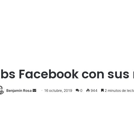
ebs Facebook con sus 
Send
Benjamín Rosa
16 octubre, 2019
0
944
2 minutos de lect
an
email