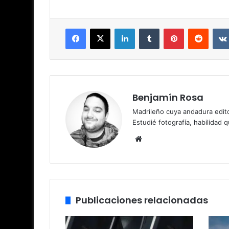
Facebook
X
LinkedIn
Tumblr
Pinterest
Reddit
Benjamín Rosa
Madrileño cuya andadura edito
Estudié fotografía, habilidad 
Sitio
web
Publicaciones relacionadas