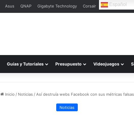
Español
Asus
QNAP
Gigabyte Technology
Corsair
L
Guías y Tutoriales
Presupuesto
Videojuegos
S
Inicio
/
Noticias
/
Así destruía webs Facebook con sus métricas falsas
Noticias