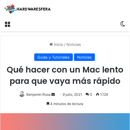
Menú
Sw
Inicio
/
Noticias
Guías y Tutoriales
Noticias
Qué hacer con un Mac lento
para que vaya más rápido
Send
Benjamín Rosa
9 julio, 2021
0
1.129
an
4 minutos de lectura
email