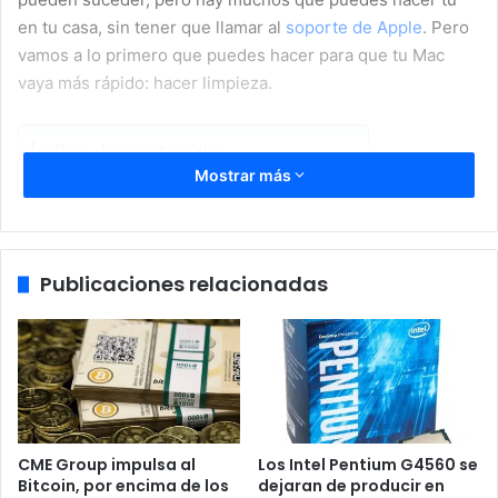
en tu casa, sin tener que llamar al
soporte de Apple
. Pero
vamos a lo primero que puedes hacer para que tu Mac
vaya más rápido: hacer limpieza.
Índice de contenido
Mostrar más
Hacer limpieza de archivos de tu Mac
Puesta a punto de un Mac lento
Optimizar almacenamiento del disco duro
Publicaciones relacionadas
Actualiza tu software
Evita cargas en segundo plano en inicio
Trata de mejorar tu hardware
Acelera tu Mac en el día a día
Hacer limpieza de archivos de
tu Mac
CME Group impulsa al
Los Intel Pentium G4560 se
Bitcoin, por encima de los
dejaran de producir en