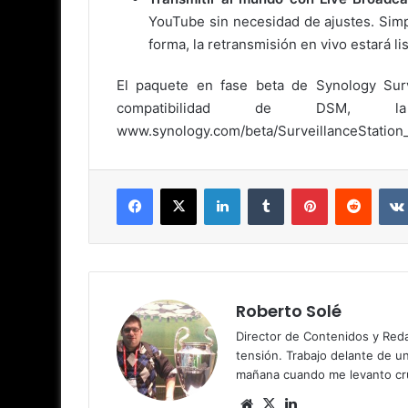
YouTube sin necesidad de ajustes. Simp
forma, la retransmisión en vivo estará lis
El paquete en fase beta de Synology Surv
compatibilidad de DSM, l
www.synology.com/beta/SurveillanceStation
Facebook
X
LinkedIn
Tumblr
Pinterest
Reddit
Roberto Solé
Director de Contenidos y Reda
tensión. Trabajo delante de u
mañana cuando me levanto cru
Siti
X
Lin