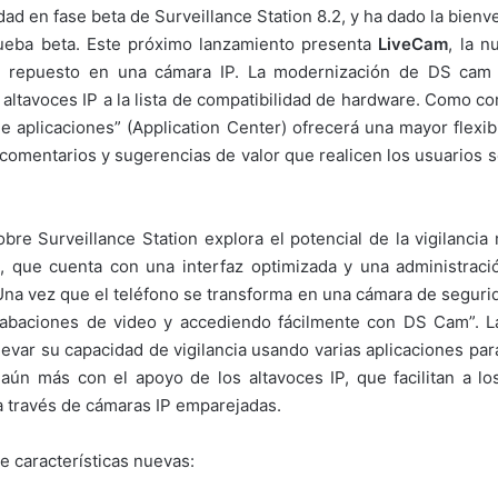
dad en fase beta de Surveillance Station 8.2, y ha dado la bien
rueba beta. Este próximo lanzamiento presenta
LiveCam
, la 
de repuesto en una cámara IP. La modernización de DS cam
e altavoces IP a la lista de compatibilidad de hardware. Como 
 aplicaciones” (Application Center) ofrecerá una mayor flexibi
 comentarios y sugerencias de valor que realicen los usuarios s
bre Surveillance Station explora el potencial de la vigilanci
, que cuenta con una interfaz optimizada y una administració
na vez que el teléfono se transforma en una cámara de segurida
rabaciones de video y accediendo fácilmente con DS Cam”. La
elevar su capacidad de vigilancia usando varias aplicaciones pa
aún más con el apoyo de los altavoces IP, que facilitan a los
a través de cámaras IP emparejadas.
ce características nuevas: