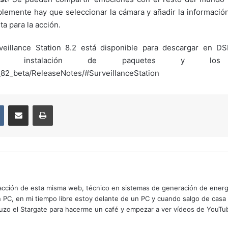
lemente hay que seleccionar la cámara y añadir la informació
ta para la acción.
eillance Station 8.2 está disponible para descargar en D
a instalación de paquetes y los mo
_82_beta/ReleaseNotes/#SurveillanceStation
VKontakte
Compartir por correo electrónico
Imprimir
cción de esta misma web, técnico en sistemas de generación de energía
n PC, en mi tiempo libre estoy delante de un PC y cuando salgo de casa
zo el Stargate para hacerme un café y empezar a ver vídeos de YouTube