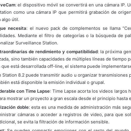
LiveCam
: el dispositivo móvil se convertirá en una cámara IP. 
Station como una cámara IP que permitirá grabación de origen
algo útil.
que necesita
: el nuevo pack de complementos se llama “Cent
lidades. Mediante el filtro de categorías o la búsqueda de pa
alizar Surveillance Station.
aordinarias de rendimiento y compatibilidad
: la próxima g
zada, sino también capacidades de múltiples líneas de tiempo 
a que está desarrollada off-line, el sistema puede implementars
e Station 8.2 puede transmitir audio u organizar transmisiones 
ién está disponible la emisión individual o grupal.
derable con Time Lapse
: Time Lapse acorta los videos largos 
ara mostrar un proyecto a gran escala desde el principio hasta el
rización doble
: esta es una medida de administración más segur
inistrar cámaras o acceder a registros de video, para que sol
cional, se evita la filtración de información sensible.
st
: Se pueden compartir emociones con el resto del mundo m