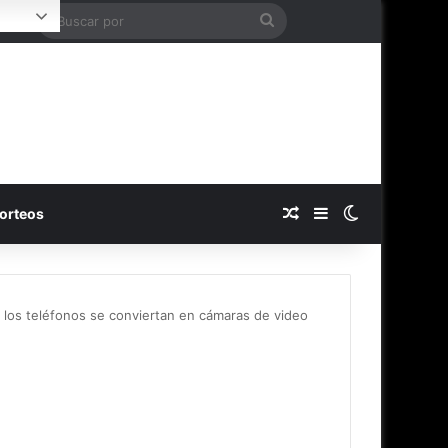
Buscar
Login
por
Publicación al azar
Barra lateral
Switch skin
orteos
e los teléfonos se conviertan en cámaras de video