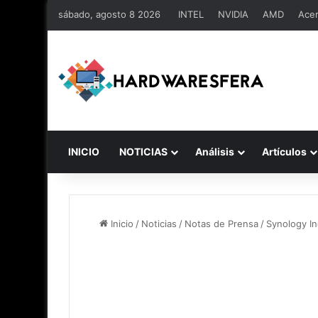
sábado, agosto 8 2026
INTEL
NVIDIA
AMD
Ace
INICIO
NOTICIAS
Análisis
Artículos
Inicio
/
Noticias
/
Notas de Prensa
/
Synology In