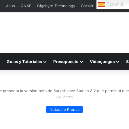
Español
r
Asus
QNAP
Gigabyte Technology
Corsair
Guías y Tutoriales
Presupuesto
Videojuegos
S
c presenta la versión beta de Surveillance Station 8.2 que permitirá qu
vigilancia
Notas de Prensa