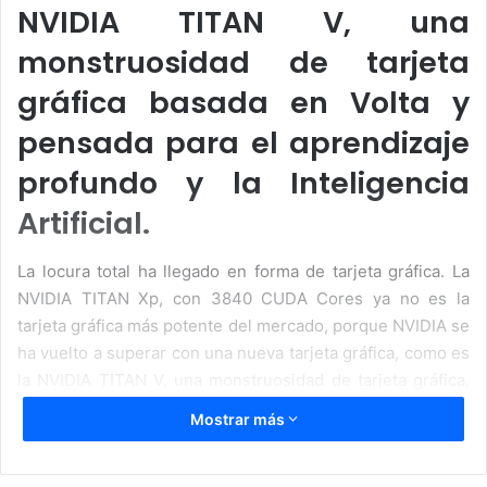
NVIDIA TITAN V, una
monstruosidad de tarjeta
gráfica basada en Volta y
pensada para el aprendizaje
profundo y la Inteligencia
Artificial.
La locura total ha llegado en forma de tarjeta gráfica. La
NVIDIA TITAN Xp, con 3840 CUDA Cores ya no es la
tarjeta gráfica más potente del mercado, porque NVIDIA se
ha vuelto a superar con una nueva tarjeta gráfica, como es
la NVIDIA TITAN V, una monstruosidad de tarjeta gráfica,
que en este caso no ha sido desarrollada para el gaming.
Mostrar más
La TITAN Xp es un hibrido entre el sector profesional y el
gamer, mientras que la TITAN V es una gráfica pensada