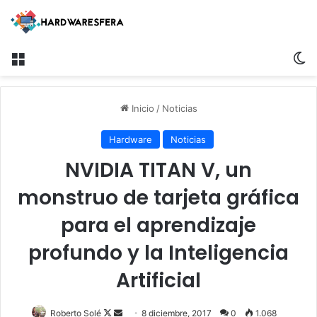
Menú
S
Inicio
/
Noticias
Hardware
Noticias
NVIDIA TITAN V, un
monstruo de tarjeta gráfica
para el aprendizaje
profundo y la Inteligencia
Artificial
Roberto Solé
F
S
8 diciembre, 2017
0
1.068