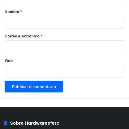
a
r
Nombre
*
i
o
*
Correo electrónico
*
Web
Sobre Hardwaresfera