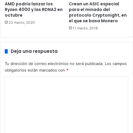
momento, debido a que AMD con las GPU Vega no ha sido
AMD podría lanzar los
Crean un ASIC especial
capaz de presentar una competencia real contra las
Ryzen 4000 y las RDNA2 en
para el minado del
octubre
protocolo Cryptonight, en
soluciones Pascal de NVIDIA. Ahora bien, este movimiento
el que se basa Monero
23 marzo, 2020
de NVIDIA de lanzar soluciones solo destinadas al
11 marzo, 2018
segmento profesional basado en Volta, nos hace pensar
que han modificado su estructura de productos y NVIDIA
Ampere, un rumor de momento, podrían ser una versión
Deja una respuesta
de Volta para el gaming con memorias GDDR6 y
posiblemente basadas en 10nm. Una bifurcación de
Tu dirección de correo electrónico no será publicada.
Los campos
arquitecturas, para lanzar productos más especializados a
obligatorios están marcados con
*
los principales segmentos de la compañía, el gaming y la
C
Inteligencia Artificial.
o
m
e
n
t