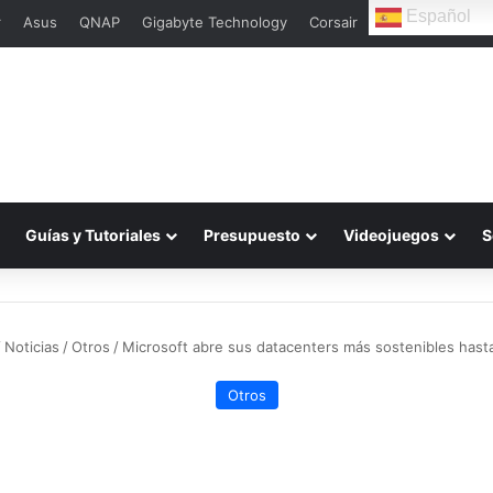
Español
r
Asus
QNAP
Gigabyte Technology
Corsair
Guías y Tutoriales
Presupuesto
Videojuegos
S
/
Noticias
/
Otros
/
Microsoft abre sus datacenters más sostenibles hasta
Otros