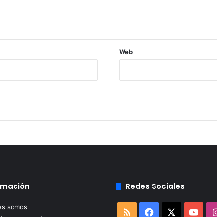
Web
rmación
Redes Sociales
es somos
RSS
Facebook
X
You