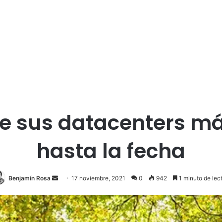
re sus datacenters má
hasta la fecha
Send
Benjamín Rosa
17 noviembre, 2021
0
942
1 minuto de lec
an
email