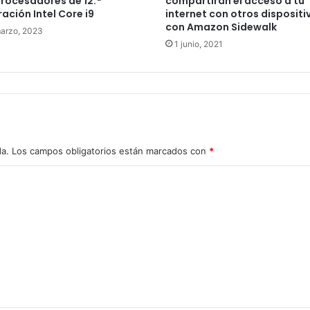
rocesadores de 12.ª
compartirán el acceso a tu
ación Intel Core i9
internet con otros dispositi
con Amazon Sidewalk
arzo, 2023
1 junio, 2021
da.
Los campos obligatorios están marcados con
*