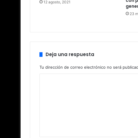
con p
12 agosto, 2021
gener
23 m
Deja una respuesta
Tu dirección de correo electrónico no será publica
C
o
m
e
n
t
a