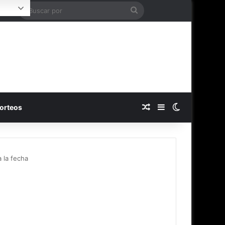
Buscar
Login
por
Publicación al azar
Barra lateral
Switch skin
orteos
 la fecha