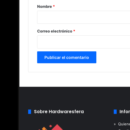
r
Nombre
*
i
o
*
Correo electrónico
*
Sobre Hardwaresfera
Info
» Quien