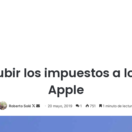
ubir los impuestos a l
Apple
Roberto Solé
F
S
20 mayo, 2019
1
751
1 minuto de lectu
o
e
l
n
l
d