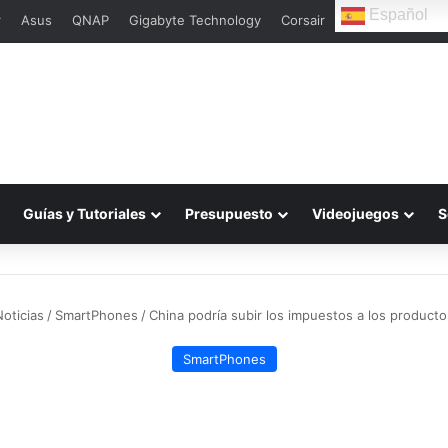
Español
r
Asus
QNAP
Gigabyte Technology
Corsair
Guías y Tutoriales
Presupuesto
Videojuegos
S
oticias
/
SmartPhones
/
China podría subir los impuestos a los product
SmartPhones