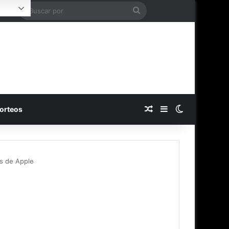
Buscar
Login
por
Publicación al azar
Barra lateral
Switch skin
orteos
os de Apple