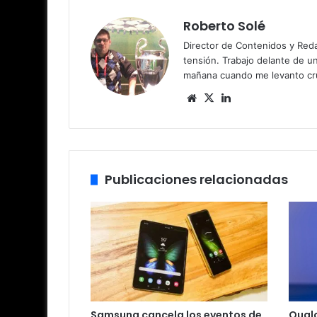
Roberto Solé
Director de Contenidos y Reda
tensión. Trabajo delante de u
mañana cuando me levanto cru
Siti
X
Lin
o
ke
we
dIn
b
Publicaciones relacionadas
Samsung cancela los eventos de
Qual