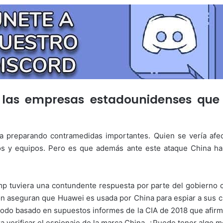
 las empresas estadounidenses que
a preparando contramedidas importantes. Quien se vería afec
os y equipos. Pero es que además ante este ataque China hab
mp tuviera una contundente respuesta por parte del gobierno c
ón aseguran que Huawei es usada por China para espiar a sus c
Todo basado en supuestos informes de la CIA de 2018 que afirma
ra verificar el espionaje de la marca China. ¿Puede tener algo 