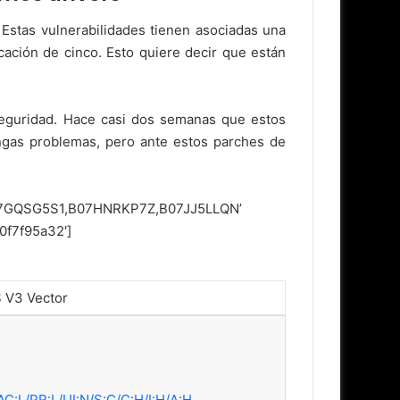
Estas vulnerabilidades tienen asociadas una
icación de cinco. Esto quiere decir que están
seguridad. Hace casi dos semanas que estos
engas problemas, pero ante estos parches de
07GQSG5S1,B07HNRKP7Z,B07JJ5LLQN’
0f7f95a32′]
 V3 Vector
AC:L/PR:L/UI:N/S:C/C:H/I:H/A:H