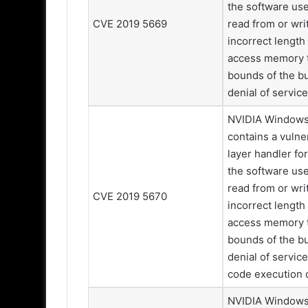
the software use
CVE 2019 5669
read from or writ
incorrect length 
access memory th
bounds of the bu
denial of service
NVIDIA Windows
contains a vulne
layer handler f
the software use
read from or writ
CVE 2019 5670
incorrect length 
access memory th
bounds of the bu
denial of service
code execution o
NVIDIA Windows