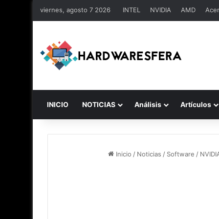
viernes, agosto 7 2026
INTEL
NVIDIA
AMD
Ace
INICIO
NOTICIAS
Análisis
Artículos
Inicio
/
Noticias
/
Software
/
NVIDI