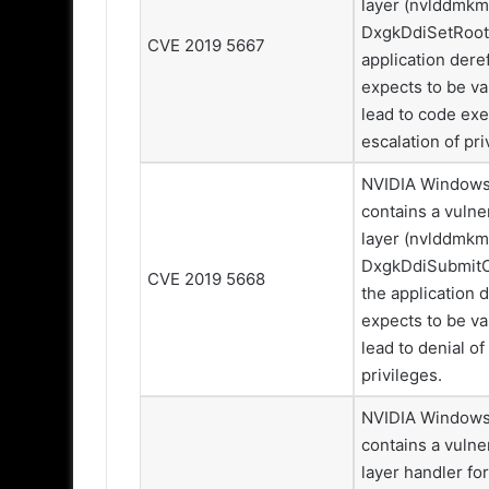
layer (nvlddmkm.
DxgkDdiSetRoot
CVE 2019 5667
application deref
expects to be va
lead to code exe
escalation of pri
NVIDIA Windows
contains a vulne
layer (nvlddmkm.
DxgkDdiSubmitC
CVE 2019 5668
the application d
expects to be va
lead to denial of
privileges.
NVIDIA Windows
contains a vulne
layer handler f