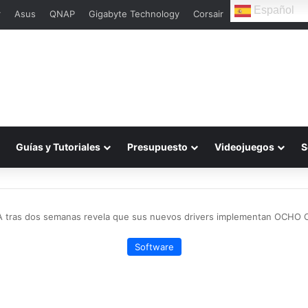
Español
r
Asus
QNAP
Gigabyte Technology
Corsair
Guías y Tutoriales
Presupuesto
Videojuegos
S
A tras dos semanas revela que sus nuevos drivers implementan OC
Software