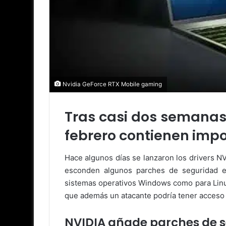
Nvidia GeForce RTX Mobile gaming
Tras casi dos semanas 
febrero contienen imp
Hace algunos días se lanzaron los drivers N
esconden algunos parches de seguridad e
sistemas operativos Windows como para Linux
que además un atacante podría tener acceso a
NVIDIA añade parches de s