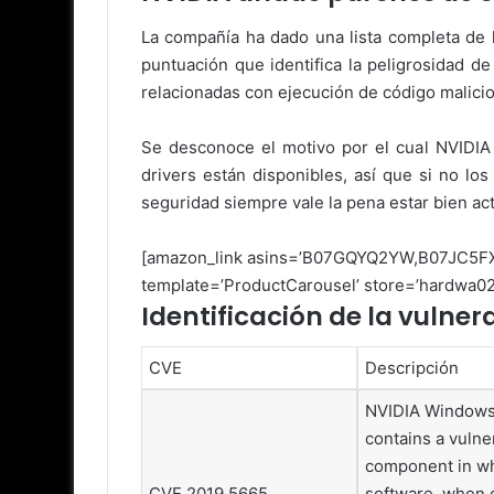
La compañía ha dado una lista completa de 
puntuación que identifica la peligrosidad de
relacionadas con ejecución de código malicio
Se desconoce el motivo por el cual NVIDIA
drivers están disponibles, así que si no l
seguridad siempre vale la pena estar bien ac
[amazon_link asins=’B07GQYQ2YW,B07JC
template=’ProductCarousel’ store=’hardwa02
Identificación de la vulner
CVE
Descripción
NVIDIA Windows 
contains a vulner
component in wh
CVE 2019 5665
software, when o