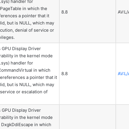
sys) handler for
PageTable in which the
8.8
AV:L/
erences a pointer that it
lid, but is NULL, which may
cution, denial of service or
vileges.
 GPU Display Driver
rability in the kernel mode
sys) handler for
ommandVirtual in which
8.8
AV:L/
ereferences a pointer that it
lid, but is NULL, which may
 service or escalation of
 GPU Display Driver
rability in the kernel mode
or DxgkDdiEscape in which