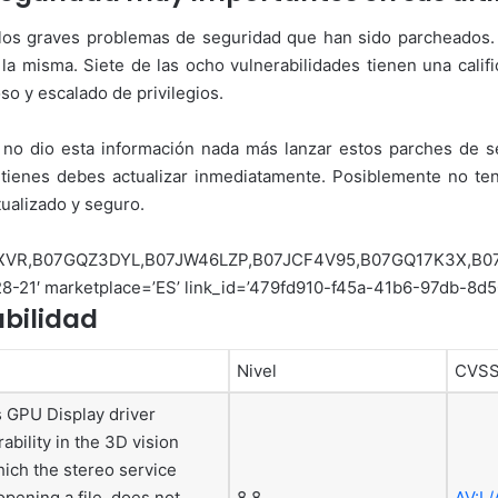
los graves problemas de seguridad que han sido parcheados. 
 la misma. Siete de las ocho vulnerabilidades tienen una calif
so y escalado de privilegios.
 no dio esta información nada más lanzar estos parches de 
os tienes debes actualizar inmediatamente. Posiblemente no t
tualizado y seguro.
5FXVR,B07GQZ3DYL,B07JW46LZP,B07JCF4V95,B07GQ17K3X,B
8-21′ marketplace=’ES’ link_id=’479fd910-f45a-41b6-97db-8d5
abilidad
Nivel
CVSS
GPU Display driver
ability in the 3D vision
ich the stereo service
pening a file, does not
8.8
AV:L/