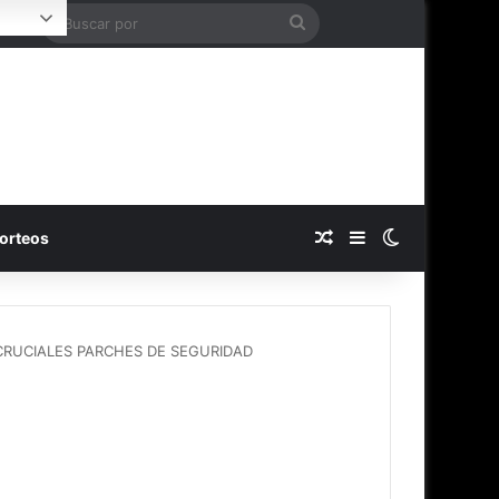
Buscar
Login
por
Publicación al azar
Barra lateral
Switch skin
orteos
HO CRUCIALES PARCHES DE SEGURIDAD