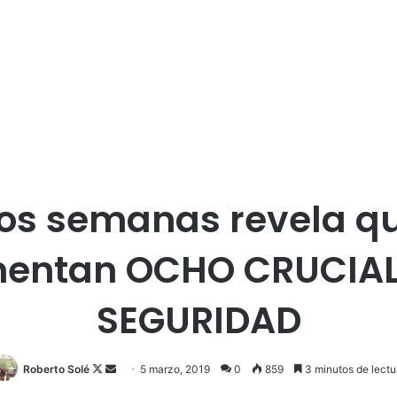
dos semanas revela q
mentan OCHO CRUCIA
SEGURIDAD
Roberto Solé
F
S
5 marzo, 2019
0
859
3 minutos de lectu
o
e