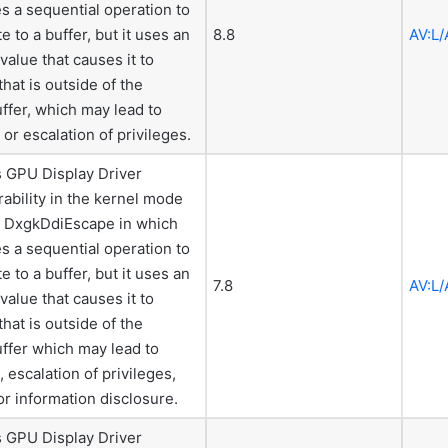
s a sequential operation to
e to a buffer, but it uses an
8.8
AV:L/
value that causes it to
at is outside of the
ffer, which may lead to
 or escalation of privileges.
 GPU Display Driver
rability in the kernel mode
or DxgkDdiEscape in which
s a sequential operation to
e to a buffer, but it uses an
7.8
AV:L/
value that causes it to
at is outside of the
ffer which may lead to
, escalation of privileges,
r information disclosure.
 GPU Display Driver