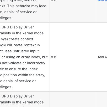
inks. This behavior may lead
n, denial of service or
vileges.
 GPU Display Driver
rability in the kernel mode
.sys) create context
gkDdiCreateContext in
ct uses untrusted input
 or using an array index, but
8.8
AV:L/
 not validate or incorrectly
dex to ensure the index
d position within the array,
o denial of service or
vileges.
 GPU Display Driver
rability in the kernel mode