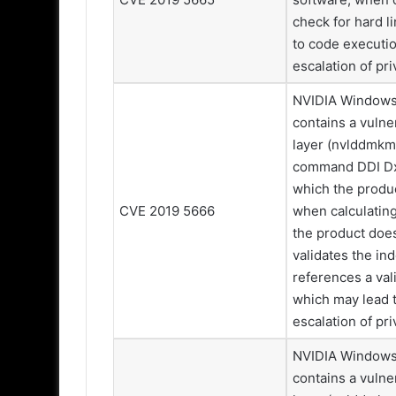
check for hard l
to code executio
escalation of pri
NVIDIA Windows
contains a vulne
layer (nvlddmkm
command DDI Dx
which the produ
CVE 2019 5666
when calculating
the product does
validates the in
references a vali
which may lead t
escalation of pri
NVIDIA Windows
contains a vulne