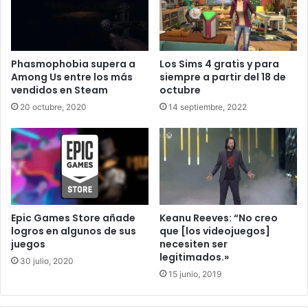
los desarrolladores producían superproducciones de
calidad en pocos años, y que «
Los jugadores están ‘un
poco atrasados’ a la hora de aceptar los ciclos de
Phasmophobia supera a
Los Sims 4 gratis y para
desarrollo de los juegos AAA
«.
Among Us entre los más
siempre a partir del 18 de
vendidos en Steam
octubre
20 octubre, 2020
14 septiembre, 2022
Epic Games Store añade
Keanu Reeves: “No creo
logros en algunos de sus
que [los videojuegos]
juegos
necesiten ser
legitimados.»
En declaraciones al portal Axios, Booty afirma que tanto la
30 julio, 2020
15 junio, 2019
industria de los videojuegos como los jugadores deben
entender que
ya no es factible lanzar grandes juegos en