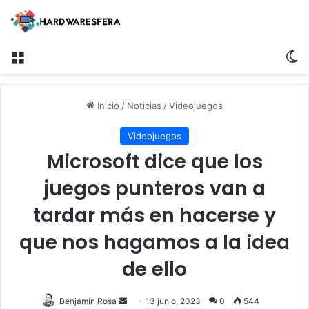
Menú
Sw
Inicio
/
Noticias
/
Videojuegos
Videojuegos
Microsoft dice que los
juegos punteros van a
tardar más en hacerse y
que nos hagamos a la idea
de ello
Send
Benjamín Rosa
13 junio, 2023
0
544