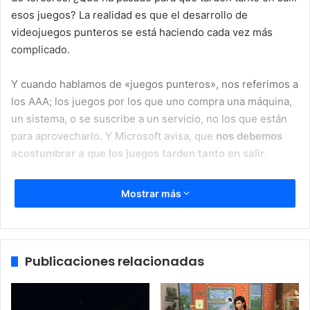
esos juegos? La realidad es que el desarrollo de
videojuegos punteros se está haciendo cada vez más
complicado.
Y cuando hablamos de «juegos punteros», nos referimos a
los AAA; los juegos por los que uno compra una máquina,
un sistema, o se suscribe a un servicio, no los que están
para aprovecharlo. Y Microsoft avisa, que
nos debemos
acostumbrar a que los juegos tarden tanto en salir
.
Los videojuegos punteros de
Mostrar más
consolas cada vez estarán
más años de desarrollo
Publicaciones relacionadas
Matt Booty, de Microsoft, ha declarado que los jugadores
deben esperar largos ciclos de desarrollo para los juegos
punteros
. Dice que atrán han quedado los tiempos en que