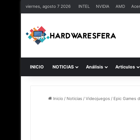
viernes, agosto 7 2026
INTEL
NVIDIA
AMD
Ace
INICIO
NOTICIAS
Análisis
Artículos
Inicio
/
Noticias
/
Videojuegos
/
Epic Games de