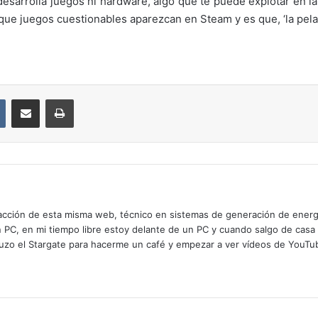
desarrolla juegos ni hardware, algo que te puede explotar en 
 que juegos cuestionables aparezcan en Steam y es que, ‘la pela 
VKontakte
Compartir por correo electrónico
Imprimir
cción de esta misma web, técnico en sistemas de generación de energía
n PC, en mi tiempo libre estoy delante de un PC y cuando salgo de casa
zo el Stargate para hacerme un café y empezar a ver vídeos de YouTube