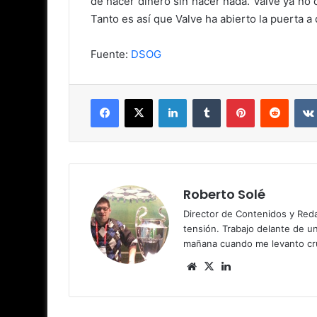
de hacer dinero sin hacer nada. Valve ya no 
Tanto es así que Valve ha abierto la puerta a
Fuente:
DSOG
Facebook
X
LinkedIn
Tumblr
Pinterest
Reddit
Roberto Solé
Director de Contenidos y Reda
tensión. Trabajo delante de u
mañana cuando me levanto cru
Siti
X
Lin
o
ke
we
dIn