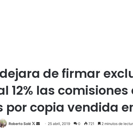
ejara de firmar excl
al 12% las comisiones 
s por copia vendida 
Roberto Solé
F
S
25 abril, 2019
0
721
2 minutos de lectu
o
e