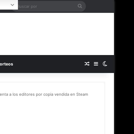
Buscar
Login
por
Publicación al azar
Barra lateral
Switch skin
orteos
venta a los editores por copia vendida en Steam