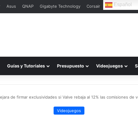
Español
r
Asus
QNAP
Gigabyte Technology
Corsair
Guías y Tutoriales
Presupuesto
Videojuegos
S
jara de firmar exclusividades si Valve rebaja al 12% las comisiones de 
Videojuegos