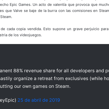
hecho Epic Games. Un acto de valentía que provoca que mucho
 es que Valve se baje de la burra con las comisiones en Stea
a Steam.
 cada copia vendida. Esto supone un grave perjuicio para 
stria de los videojuegos.
anent 88% revenue share for all developers and p
astily organize a retreat from exclusives (while h
utting our own games on Steam.
eyEpic)
25 de abril de 2019