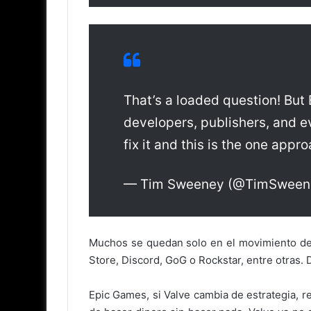
That’s a loaded question! But
developers, publishers, and e
fix it and this is the one appr
— Tim Sweeney (@TimSween
Muchos se quedan solo en el movimiento de E
Store, Discord, GoG o Rockstar, entre otras. 
Epic Games, si Valve cambia de estrategia, 