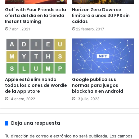
personajes DLC para Jump Force, que viene a ser la
Golf with Your Friends es la
Horizon Zero Dawn se
siguiente:
oferta del día en la tienda
limitará a unos 30 FPS sin
Instant Gaming
caídas
Seto Kaiba de Yu-Gi-Oh!
7 abril, 2021
22 febrero, 2017
All Might de My Hero Academia
Biscuit Krueger de Hunter x Hunter
Toushirou Hitsugaya de Bleach
Majin Buu de Dragon Ball Z
Katsuki Bakugou de My Hero Academia
Apple está eliminando
Google publica sus
Trafalgar D. Water Law de One Piece
todos los clones de Wordle
normas para juegos
de la App Store
blockchain en Android
Grimmjow Jaegerjaquez de Bleach
14 enero, 2022
13 julio, 2023
Madara Uchiha de Naruto
Aunque la lista de personajes es respetable y tiene
personajes clave de muchas series famosas, peca de no
Deja una respuesta
añadir series nuevas. También contribuye al problema de
Tu dirección de correo electrónico no será publicada.
Los campos
la sobrerrepresentación de series como Naruto, Dragon