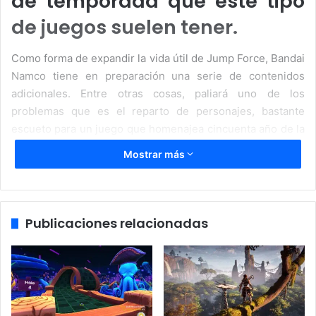
de temporada que este tipo
de juegos suelen tener.
Como forma de expandir la vida útil de Jump Force, Bandai
Namco tiene en preparación una serie de contenidos
adicionales. Entre otras cosas, paliará uno de los
problemas que es el reparto de personajes, bastante
escueto para un juego que homenajea cincuenta año de la
revista que ha producido éxitos de manga y anime por
Mostrar más
todo el mundo.
Nueve personajes más para Jump
Force
Publicaciones relacionadas
Desde hace varias semanas sabíamos que Seto Kaiba de
Yu-Gi-Oh! iba a ser el primero de estos personajes
adicionales. Tras una serie de anuncios en revistas
japonesas, ya se ha desvelado la lista completa de