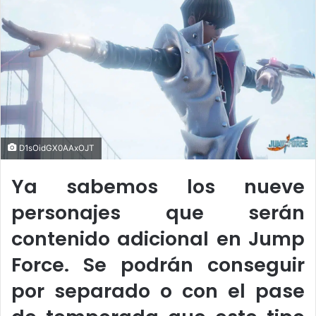
a
n
e
m
a
i
l
D1sOidGX0AAxOJT
Ya sabemos los nueve
personajes que serán
contenido adicional en Jump
Force. Se podrán conseguir
por separado o con el pase