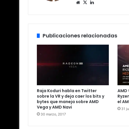
Siti
X
Lin
o
ke
we
dIn
b
Publicaciones relacionadas
Raja Koduri habla en Twitter
AMD 
sobre la VR y deja caer los bits y
Ryzen
bytes que maneja sobre AMD
el AM
Vega y AMD Navi
31 ju
30 marzo, 2017