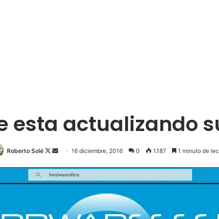
 esta actualizando s
Roberto Solé
F
S
16 diciembre, 2016
0
1.187
1 minuto de lec
o
e
l
n
l
d
o
a
w
n