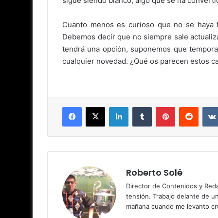
sigue siendo blanco, algo que se ha convert
Cuanto menos es curioso que no se haya fi
Debemos decir que no siempre sale actualiza
tendrá una opción, suponemos que temporal,
cualquier novedad. ¿Qué os parecen estos c
Facebook
X
LinkedIn
Tumblr
Pinterest
Reddit
Roberto Solé
Director de Contenidos y Reda
tensión. Trabajo delante de u
mañana cuando me levanto cru