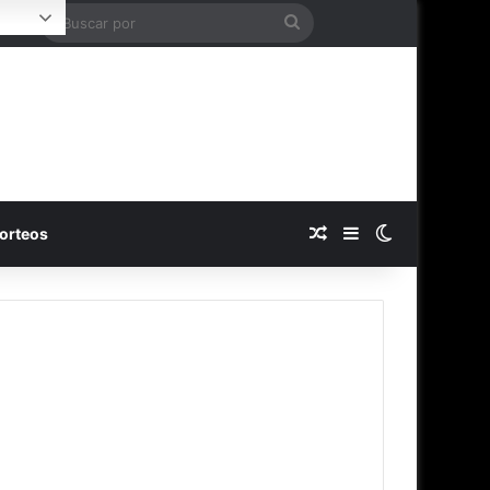
Buscar
Login
por
Publicación al azar
Barra lateral
Switch skin
orteos