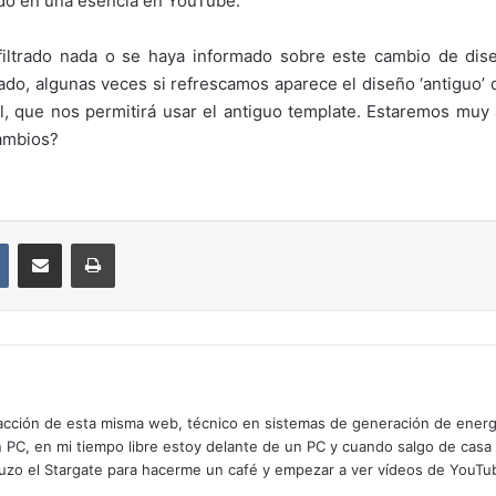
ido en una esencia en YouTube.
ltrado nada o se haya informado sobre este cambio de dise
do, algunas veces si refrescamos aparece el diseño ‘antiguo’
 que nos permitirá usar el antiguo template. Estaremos muy
ambios?
VKontakte
Compartir por correo electrónico
Imprimir
cción de esta misma web, técnico en sistemas de generación de energía
n PC, en mi tiempo libre estoy delante de un PC y cuando salgo de casa
zo el Stargate para hacerme un café y empezar a ver vídeos de YouTube