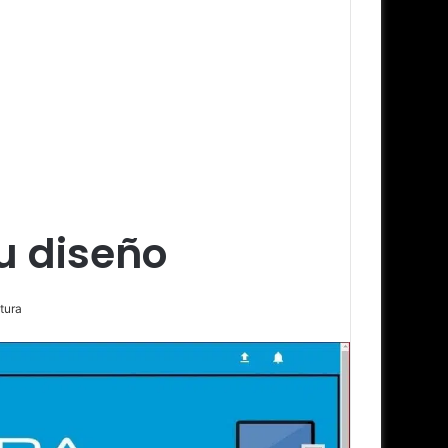
u diseño
tura