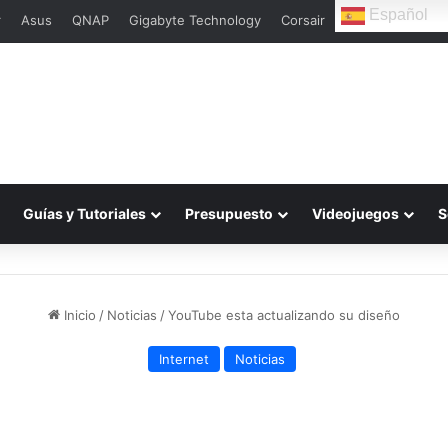
Español
r
Asus
QNAP
Gigabyte Technology
Corsair
Guías y Tutoriales
Presupuesto
Videojuegos
S
Inicio
/
Noticias
/
YouTube esta actualizando su diseño
Internet
Noticias