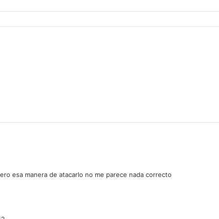
pero esa manera de atacarlo no me parece nada correcto
d
i
42