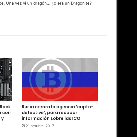
. Una vez vi un dragón... ¿o era un Dragonite?
SRock
Rusia creara la agencia ‘cripto-
a con
detective’, para recabar
 y
información sobre las ICO
21 octubre, 2017