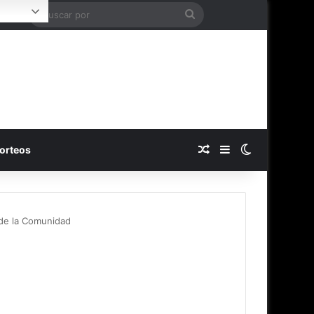
Buscar
Login
por
Publicación al azar
Barra lateral
Switch skin
orteos
 de la Comunidad