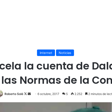
Internet
Noticias
ela la cuenta de Dal
ir las Normas de la C
Roberto Solé
F
S
6 octubre, 2017
5
2.252
2 minutos de lec
o
e
l
n
l
d