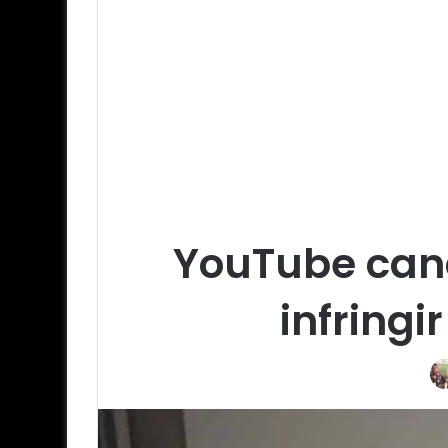
YouTube canc
infring