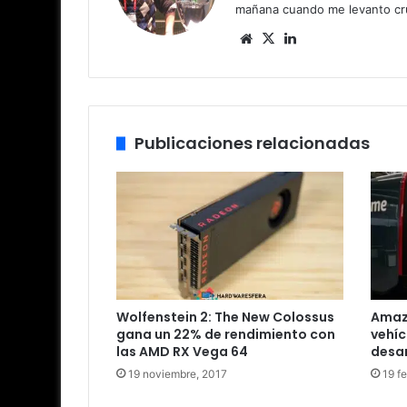
mañana cuando me levanto cru
Siti
X
Lin
o
ke
we
dIn
b
Publicaciones relacionadas
Wolfenstein 2: The New Colossus
Amaz
gana un 22% de rendimiento con
vehíc
las AMD RX Vega 64
desar
19 noviembre, 2017
19 f