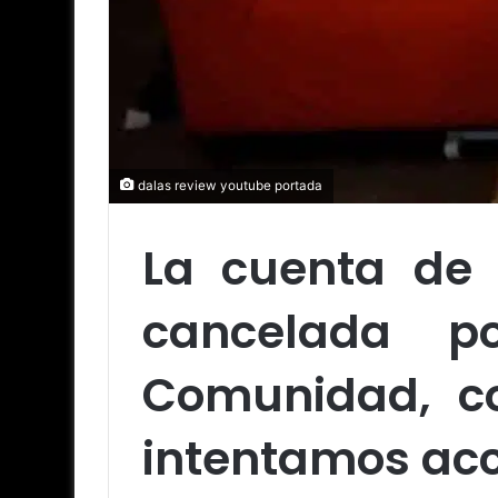
dalas review youtube portada
La cuenta de
cancelada p
Comunidad, co
intentamos acc