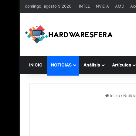
domingo, agosto 9 2026
INTEL
NVIDIA
AMD
Ac
INICIO
NOTICIAS
Análisis
Artículos
Inicio
/
Notici