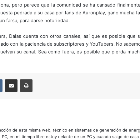
sona, pero parece que la comunidad se ha cansado finalmente d
puesta pedrada a su casa por fans de Auronplay, gano mucha f
an farsa, para darse notoriedad.
, Dalas cuenta con otros canales, así que es posible que su
nado con la paciencia de subscriptores y YouTubers. No sabemos 
vuelvan su canal. Sea como fuera, es posible que pierda mucho
VKontakte
Compartir por correo electrónico
Imprimir
cción de esta misma web, técnico en sistemas de generación de energía
n PC, en mi tiempo libre estoy delante de un PC y cuando salgo de casa