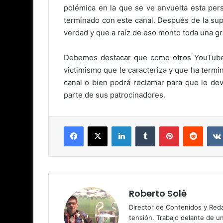
polémica en la que se ve envuelta esta per
terminado con este canal. Después de la su
verdad y que a raíz de eso monto toda una gr
Debemos destacar que como otros YouTubers
victimismo que le caracteriza y que ha termi
canal o bien podrá reclamar para que le de
parte de sus patrocinadores.
Facebook
X
LinkedIn
Tumblr
Pinterest
Reddit
Roberto Solé
Director de Contenidos y Reda
tensión. Trabajo delante de u