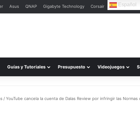
Español
er
Asus
QNAP
Gigabyte Technology
Corsair
Guías y Tutoriales
Presupuesto
Videojuegos
S
as
/
YouTube cancela la cuenta de Dalas Review por infringir las Normas