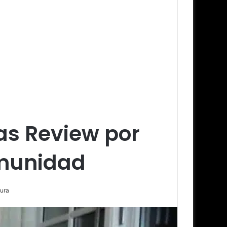
as Review por
omunidad
tura