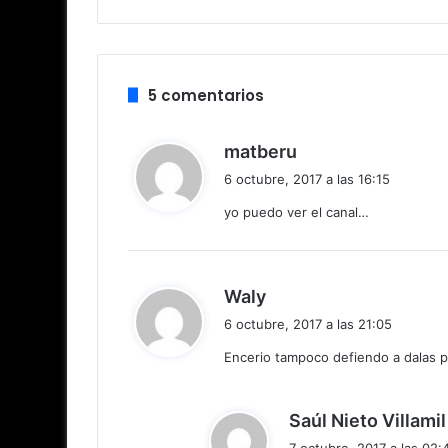
5 comentarios
d
matberu
i
6 octubre, 2017 a las 16:15
c
yo puedo ver el canal…
e
:
d
Waly
i
6 octubre, 2017 a las 21:05
c
Encerio tampoco defiendo a dalas 
e
:
Saúl Nieto Villamil
7 octubre, 2017 a las 02: