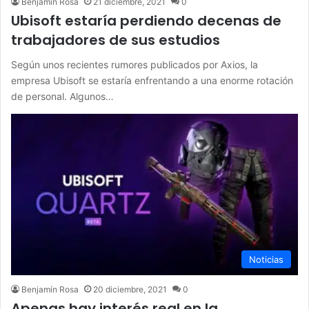
Benjamín Rosa
21 diciembre, 2021
0
Ubisoft estaría perdiendo decenas de
trabajadores de sus estudios
Según unos recientes rumores publicados por Axios, la
empresa Ubisoft se estaría enfrentando a una enorme rotación
de personal. Algunos…
Noticias
Benjamín Rosa
20 diciembre, 2021
0
Apenas hay interés real en la