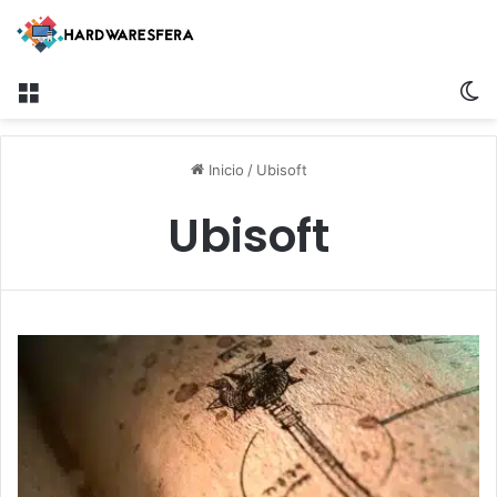
Menú
S
Inicio
/
Ubisoft
Ubisoft