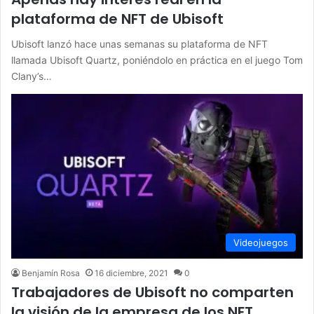
plataforma de NFT de Ubisoft
Ubisoft lanzó hace unas semanas su plataforma de NFT
llamada Ubisoft Quartz, poniéndolo en práctica en el juego Tom
Clany’s…
Videojuegos
Benjamín Rosa
16 diciembre, 2021
0
Trabajadores de Ubisoft no comparten
la visión de la empresa de los NFT