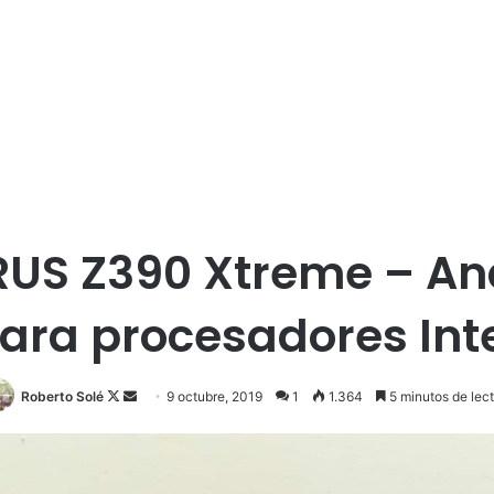
RUS Z390 Xtreme – An
ara procesadores Inte
Follow
Send
Roberto Solé
9 octubre, 2019
1
1.364
5 minutos de lec
on
an
X
email