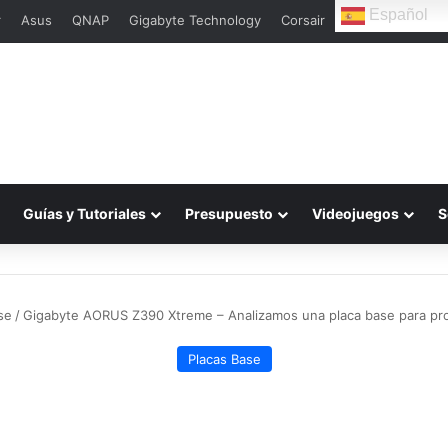
Español
r
Asus
QNAP
Gigabyte Technology
Corsair
Guías y Tutoriales
Presupuesto
Videojuegos
S
se
/
Gigabyte AORUS Z390 Xtreme – Analizamos una placa base para pro
Placas Base