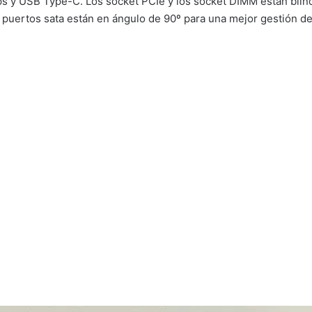
s y USB Type-C. Los socket PCIe y los socket DIMM están blinda
 puertos sata están en ángulo de 90º para una mejor gestión de