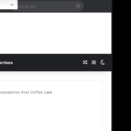
Buscar
Login
por
Publicación al azar
Barra lateral
Switch skin
orteos
cesadores Intel Coffee Lake