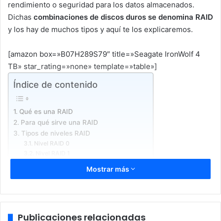
rendimiento o seguridad para los datos almacenados.
Dichas
combinaciones de discos duros se denomina RAID
y los hay de muchos tipos y aquí te los explicaremos.
[amazon box=»B07H289S79″ title=»Seagate IronWolf 4
TB» star_rating=»none» template=»table»]
Índice de contenido
Qué es una RAID
Para qué sirve una RAID
Tipos de niveles RAID
Nivel RAID 0
Nivel RAID 1
Nivel RAID 2
Mostrar más
Nivel RAID 3
Nivel RAID 4
Nivel RAID 5
Nivel RAID 6
Tipos de niveles RAID anidados
Publicaciones relacionadas