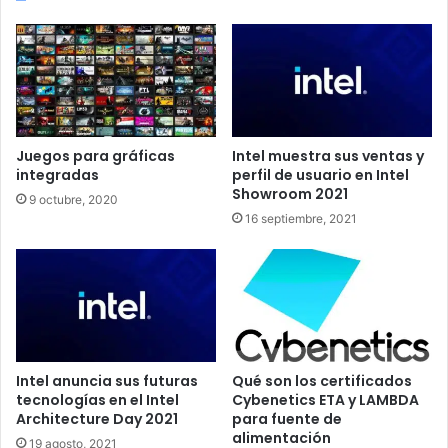
Nivel RAID 01
Nivel RAID 10
Nivel RAID 30
Nivel RAID 50
Nivel RAID 60
Nivel RAID 100
¿Qué pasa si falla un disco en RAID 0?
Juegos para gráficas
Intel muestra sus ventas y
integradas
perfil de usuario en Intel
Qué es una RAID
Showroom 2021
9 octubre, 2020
16 septiembre, 2021
Es una tipología de
configuración de múltiples unidades
de disco duro que pueden trabajar de manera
coordinada
. El término RAID provienen del acrónimo
inglés de:
Redundant Array of Independent Disks
.
Dentro de los sistemas RAID encontramos dos grandes
grupos:
Intel anuncia sus futuras
Qué son los certificados
tecnologías en el Intel
Cybenetics ETA y LAMBDA
Architecture Day 2021
para fuente de
Disk mirroring:
Sistemas RAID que busca
alimentación
19 agosto, 2021