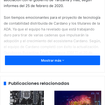
informes del 25 de febrero de 2020.
Son tiempos emocionantes para el proyecto de tecnología
de contabilidad distribuida de Cardano y los titulares de la
ADA. Ya que el equipo ha revelado que está trabajando
duro para tirar de varias cadenas que impulsarán la
adopción y el crecimiento del ecosistema Cardano. Según
,
el equipo de Cardano completó con éxito la actualización.
Ouroboros Byzantine Fault Tolerance (OBFT) el 20 de
febrero de 2020, fue un hito significativo que establece
Mostrar más
una base sólida para la llegada de la era Shelley.
[amazon box=»B07FY5R77T»]
A Cardano (ADA) parece irle
Publicaciones relacionadas
muy bien
En la última
transmisión
de Hoskinson, el matemático de