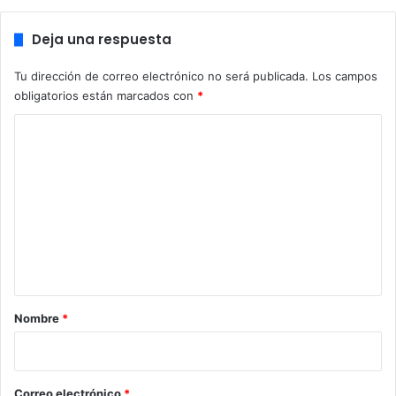
colaboración con PwC desde el 6 de marzo de 2020.
Deja una respuesta
Tu dirección de correo electrónico no será publicada.
Los campos
obligatorios están marcados con
*
C
o
m
e
n
t
a
r
Nombre
*
i
o
*
Correo electrónico
*