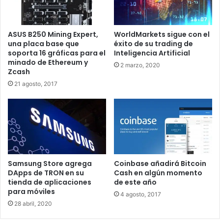
gran reputación declaró categóricamente que la ejecución
sin problemas de la bifurcación dura OBFT. Es un
momento masivo para la Fundación Cardano en su
ASUS B250 Mining Expert,
WorldMarkets sigue con el
conjunto. Si todo sale según lo planeado, el testnet de
una placa base que
éxito de su trading de
soporta 16 gráficas para el
Inteligencia Artificial
Shelley se activará antes del final de marzo de 2020.
minado de Ethereum y
2 marzo, 2020
Zcash
Además, Hoskinson también ha insinuado que el equipo
21 agosto, 2017
está trabajando las 24 horas para hacer que el
lanzamiento de la red de pruebas Shelley sea lo más
sencillo posible. Por lo que planea implementar el reinicio
de Byron a mediados de marzo de 2020.
A principios de enero de 2020, surgieron informes de que
Samsung Store agrega
Coinbase añadirá Bitcoin
Cardano había firmado un acuerdo de asociación con la
DApps de TRON en su
Cash en algún momento
firma de servicios profesionales «Big Four». Con
tienda de aplicaciones
de este año
PricewaterhouseCoopers (PwC) en un intento por
para móviles
4 agosto, 2017
promover la adopción de ADA. Hoskinson dice que
28 abril, 2020
Cardano organizará un taller de blockchain en