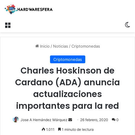
Menú
Sw
Inicio
/
Noticias
/
Criptomonedas
Criptomonedas
Charles Hoskinson de
Cardano (ADA) anuncia
actualizaciones
importantes para la red
Send
Jose A Hernández Márquez
26 febrero, 2020
0
an
1.011
1 minuto de lectura
email