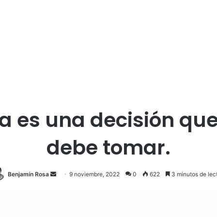
a es una decisión qu
debe tomar.
Send
Benjamín Rosa
9 noviembre, 2022
0
622
3 minutos de lec
an
email