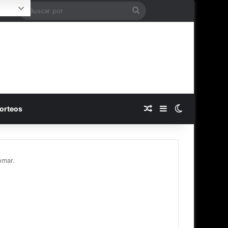
Buscar
Login
por
Publicación al azar
Barra lateral
Switch skin
orteos
omar.