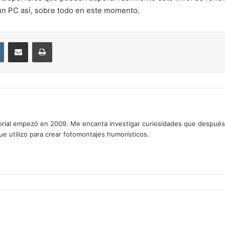
a un PC así, sobre todo en este momento.
VKontakte
Compartir por correo electrónico
Imprimir
rial empezó en 2009. Me encanta investigar curiosidades que después os
que utilizo para crear fotomontajes humorísticos.