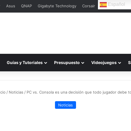
Español
r
Asus
QNAP
Gigabyte Technology
Corsair
Guías y Tutoriales
Presupuesto
Videojuegos
S
icio
/
Noticias
/
PC vs. Consola es una decisión que todo jugador debe t
Noticias