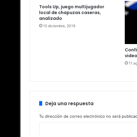
Tools Up, juego multijugador
local de chapuzas caseras,
analizado
15 diciembre, 2019
Conf
vide
11 a
Deja una respuesta
Tu dirección de correo electrónico no será publica
C
o