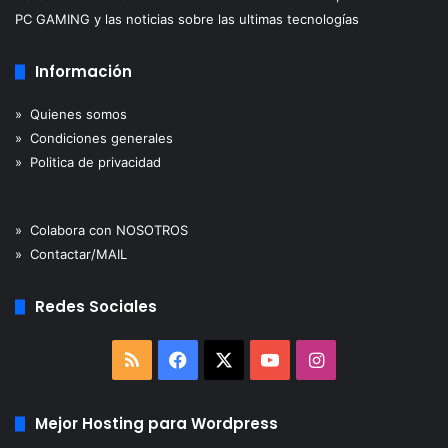
PC GAMING y las noticias sobre las ultimas tecnologías
Información
» Quienes somos
» Condiciones generales
» Politica de privacidad
» Colabora con NOSOTROS
» Contactar/MAIL
Redes Sociales
RSS
Facebook
X
YouTube
Instagram
Mejor Hosting para Wordpress