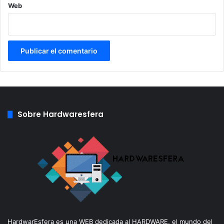
Web
Sobre Hardwaresfera
HardwarEsfera es una WEB dedicada al HARDWARE, el mundo del