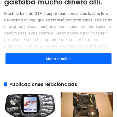
gastaba mucho dinero allí.
Muchos fans de GTA 5 esperaban con ansias la apertura
del casino online, que se retrasó por problemas legales en
diferentes países, muchos de los cuales no tienen acceso
debido a las leyes contra el juego online o por no tener
permisos. Eso no ha impedido que sea un éxito en
jugadores, y ahora se ve que lo es también en ingresos.
El casino de GTA 5 da dinero como
Mostrar más
si fuera un casino real
El gasto recurrente del consumidor, la métrica Take-Two
Publicaciones relacionadas
Interactive utiliza para rastrear el gasto en el juego en
cosas como monedas premium, así como bienes y
contenido de juegos digitales, aumentó un 23 por ciento a
un nuevo récord para GTA Online en los meses
posteriores a la actualización de Diamond Casino &