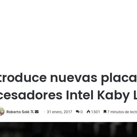
troduce nuevas plac
cesadores Intel Kaby 
Roberto Solé
F
S
31 enero, 2017
0
1.501
7 minutos de lect
o
e
l
n
l
d