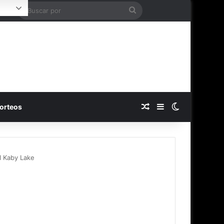
Buscar
ogin
por
Publicación al azar
Barra lateral
Switch skin
orteos
l Kaby Lake