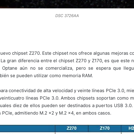
DSC 3726AA
nuevo chipset Z270. Este chipset nos ofrece algunas mejoras co
a gran diferencia entre el chipset Z270 y Z170, es que este 
. Optane aún no se comercializa, pero se espera que lleg
bién se pueden utilizar como memoria RAM.
para conectividad de alta velocidad y veinte líneas PCIe 3.0, m
 y veinticuatro líneas PCIe 3.0. Ambos chipsets soportan como
cuales diez de ellos pueden ser destinados a puertos USB 3.0
 PCIe, admitiendo M.2 x2 y M.2 x4, en ambos casos.