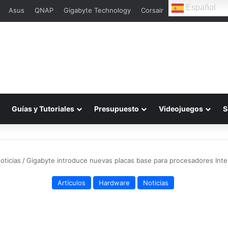
Español
Asus
QNAP
Gigabyte Technology
Corsair
L
Guías y Tutoriales
Presupuesto
Videojuegos
S
oticias
/
Gigabyte introduce nuevas placas base para procesadores Inte
Artículos
Hardware
Noticias