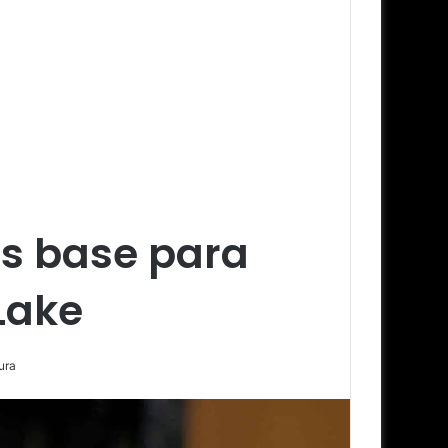
as base para
Lake
ura