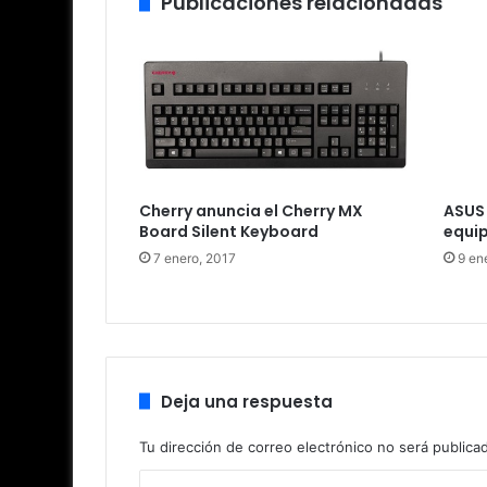
Publicaciones relacionadas
Cherry anuncia el Cherry MX
ASUS 
Board Silent Keyboard
equi
7 enero, 2017
9 en
Deja una respuesta
Tu dirección de correo electrónico no será publica
C