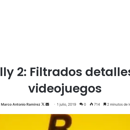
lly 2: Filtrados detal
videojuegos
Marco Antonio Ramirez
F
S
1 julio, 2019
0
714
2 minutos de l
o
e
l
n
l
d