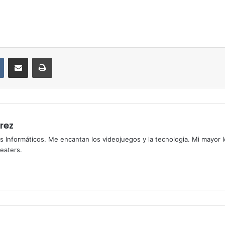
VKontakte
Compartir por correo electrónico
Imprimir
rez
s Informáticos. Me encantan los videojuegos y la tecnologia. Mi mayor 
heaters.