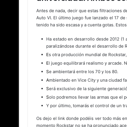
Antes de nada, decir que estas filtraciones 
Auto VI. El último juego fue lanzado el 17 d
tenido ha sido escasa y a cuenta gotas. Estos
H
a estado en desarrollo desde 2012 (1
paralizándose durante el desarrollo de
E
s otra producción mundial de Rockstar,
E
l juego equilibrará realismo y arcade. 
S
e ambientará entre los 70 y los 80.
A
mbientado en Vice City y una ciudad fa
S
erá exclusivo de la siguiente generaci
S
olo podremos llevar las armas que el p
Y por último, tomarás el control de un t
Os dejo el link donde podéis ver todo más en
momento Rockstar no se ha pronunciado acer