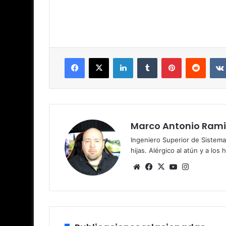
Facebook
X
LinkedIn
Tumblr
Pinterest
Reddit
Marco Antonio Rami
Ingeniero Superior de Sistema
hijas. Alérgico al atún y a los 
Siti
Fa
X
Yo
Ins
o
ce
uT
tag
we
bo
ub
ra
b
ok
e
m