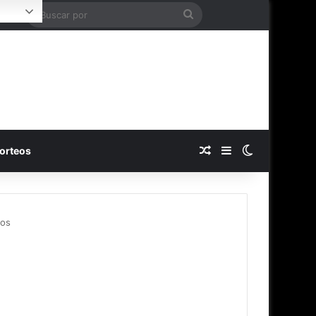
Buscar
Login
por
Publicación al azar
Barra lateral
Switch skin
orteos
gos