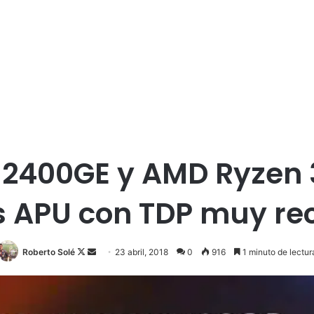
2400GE y AMD Ryzen 
 APU con TDP muy re
Roberto Solé
F
S
23 abril, 2018
0
916
1 minuto de lectur
o
e
l
n
l
d