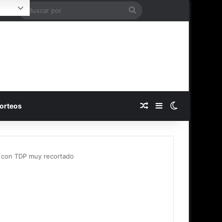
Buscar
Login
por
Publicación al azar
Barra lateral
Switch skin
orteos
con TDP muy recortado