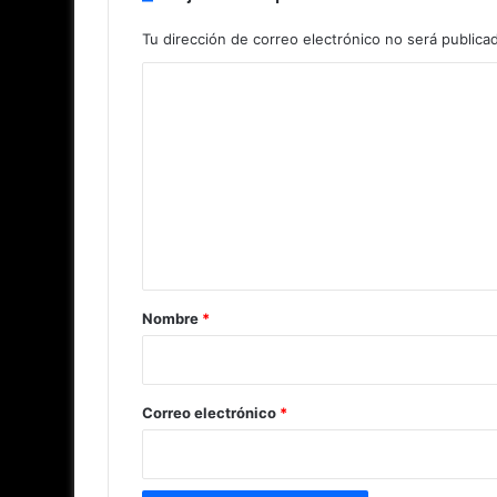
Tu dirección de correo electrónico no será publica
C
o
m
e
n
t
a
r
Nombre
*
i
o
*
Correo electrónico
*