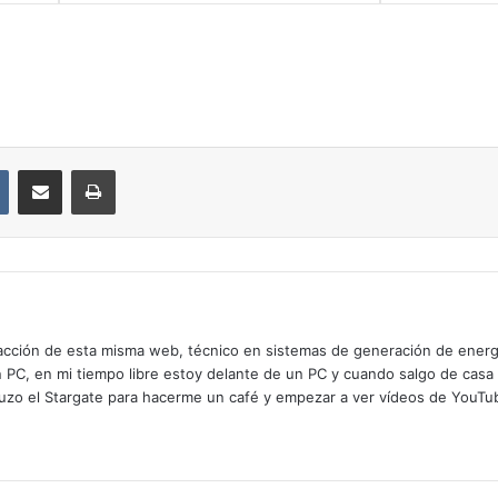
VKontakte
Compartir por correo electrónico
Imprimir
cción de esta misma web, técnico en sistemas de generación de energía
n PC, en mi tiempo libre estoy delante de un PC y cuando salgo de casa
zo el Stargate para hacerme un café y empezar a ver vídeos de YouTube