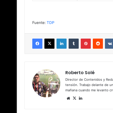
Fuente:
TDP
Facebook
X
LinkedIn
Tumblr
Pinterest
Reddit
Roberto Solé
Director de Contenidos y Reda
tensión. Trabajo delante de u
mañana cuando me levanto cru
Siti
X
Lin
o
ke
we
dIn