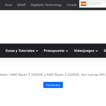
Español
r
Asus
QNAP
Gigabyte Technology
Corsair
Guías y Tutoriales
Presupuesto
Videojuegos
S
dware
/
AMD Ryzen 5 2400GE y AMD Ryzen 3 2200GE, dos nuevas APU 
Hardware