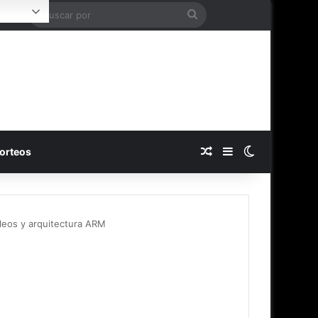
Buscar
Login
por
Publicación al azar
Barra lateral
Switch skin
orteos
leos y arquitectura ARM