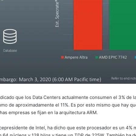
indicado que los Data Centers actualmente consumen el 3% de 
mo de aproximadamente el 11%. Es por esto mismo que hay que
chas empresas se fijan en la arquitectura ARM.
epresidente de Intel, ha dicho que este procesador es un 4%
on 64 núcleos y 128 hilos y tiene un TDP de 225W. También ha 