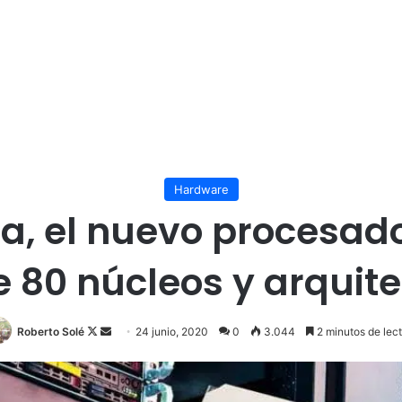
Hardware
a, el nuevo procesad
e 80 núcleos y arquit
Follow
Send
Roberto Solé
24 junio, 2020
0
3.044
2 minutos de lec
on
an
X
email