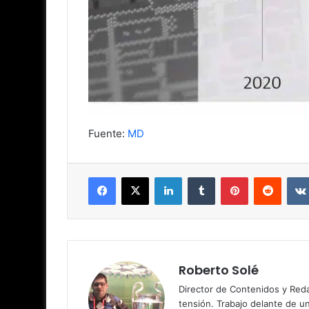
Fuente:
MD
Facebook
X
LinkedIn
Tumblr
Pinterest
Reddit
Roberto Solé
Director de Contenidos y Reda
tensión. Trabajo delante de u