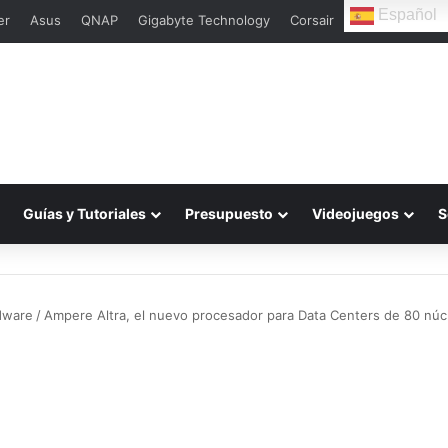
Español
er
Asus
QNAP
Gigabyte Technology
Corsair
Guías y Tutoriales
Presupuesto
Videojuegos
S
dware
/
Ampere Altra, el nuevo procesador para Data Centers de 80 núc