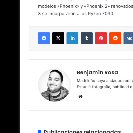
modelos «Phoenix» y «Phoenix 2» renovados 
3 se incorporaron a los Ryzen 7030.
Facebook
X
LinkedIn
Tumblr
Pinterest
Reddit
Benjamín Rosa
Madrileño cuya andadura edito
Estudié fotografía, habilidad 
Sitio
web
Publicaciones relacionadas