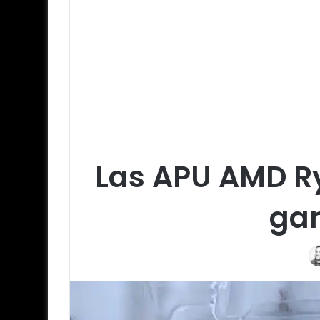
Las APU AMD R
gam