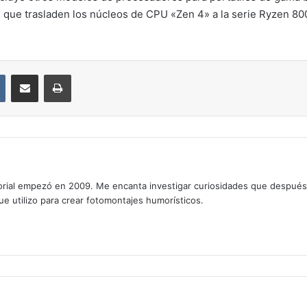
que trasladen los núcleos de CPU «Zen 4» a la serie Ryzen 8
VKontakte
Compartir por correo electrónico
Imprimir
rial empezó en 2009. Me encanta investigar curiosidades que después os
que utilizo para crear fotomontajes humorísticos.