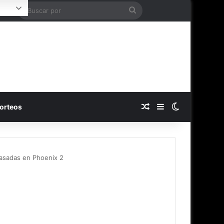
Buscar
ogin
por
Publicación al azar
Barra lateral
Switch skin
orteos
asadas en Phoenix 2