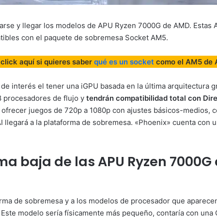
rse y llegar los modelos de APU Ryzen 7000G de AMD. Estas AP
tibles con el paquete de sobremesa Socket AM5.
click aquí si quieres saber
qué es un socket
como el AM5 de
de interés el tener una iGPU basada en la última arquitectura
8 procesadores de flujo y
tendrán compatibilidad total con Dir
ofrecer juegos de 720p a 1080p con ajustes básicos-medios, c
I llegará a la plataforma de sobremesa. «Phoenix» cuenta con u
a baja de las APU Ryzen 7000G 
forma de sobremesa y a los modelos de procesador que aparecen 
 Este modelo sería físicamente más pequeño, contaría con una