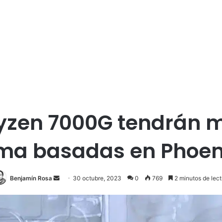
yzen 7000G tendrán m
a basadas en Phoen
Send
Benjamín Rosa
30 octubre, 2023
0
769
2 minutos de lect
an
email