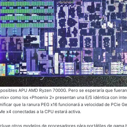
s posibles APU AMD Ryzen 7000G. Pero se esperaría que fuera
oenix» como los «Phoenix 2» presentan una E/S idéntica con in
gnificar que la ranura PEG x16 funcionará a velocidad de PCie G
Me x4 conectadas a la CPU estará activa.
incluye otros modelos de procesadores pàra portátiles de gama 