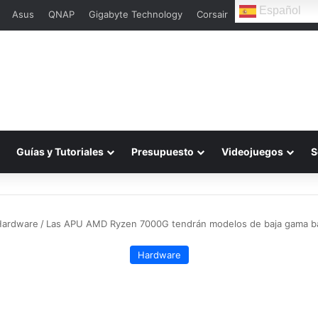
Español
Asus
QNAP
Gigabyte Technology
Corsair
L
Guías y Tutoriales
Presupuesto
Videojuegos
S
Hardware
/
Las APU AMD Ryzen 7000G tendrán modelos de baja gama b
Hardware