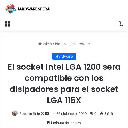
Menú
Sw
Inicio
/
Noticias
/
Hardware
Hardware
El socket Intel LGA 1200 sera
compatible con los
disipadores para el socket
LGA 115X
Follow
Send
Roberto Solé
26 diciembre, 2019
0
8.919
on
an
1 minuto de lectura
X
email