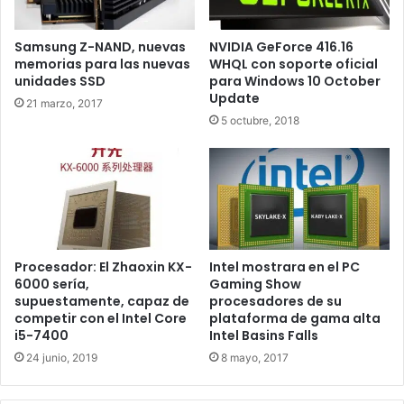
completamente compatibles. Así que pese al incremento
de pines, las dimensiones serán las mismas.
Samsung Z-NAND, nuevas
NVIDIA GeForce 416.16
memorias para las nuevas
WHQL con soporte oficial
unidades SSD
para Windows 10 October
De este modo simplemente deberíamos asegurarnos que
Update
21 marzo, 2017
el disipador tiene capacidad suficiente para
disipar el calor
5 octubre, 2018
de la CPU
. Quien fabricaría este nuevo socket sería
Foxconn, la misma compañía que lleva años fabricándolos.
Procesador: El Zhaoxin KX-
Intel mostrara en el PC
6000 sería,
Gaming Show
supuestamente, capaz de
procesadores de su
competir con el Intel Core
plataforma de gama alta
i5-7400
Intel Basins Falls
24 junio, 2019
8 mayo, 2017