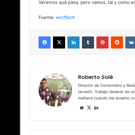
Veremos qué pasa, pero vamos, tal y como est
Fuente:
wccftech
Facebook
X
LinkedIn
Tumblr
Pinterest
Reddit
Roberto Solé
Director de Contenidos y Reda
tensión. Trabajo delante de u
mañana cuando me levanto cru
Siti
X
Lin
o
ke
we
dIn
b