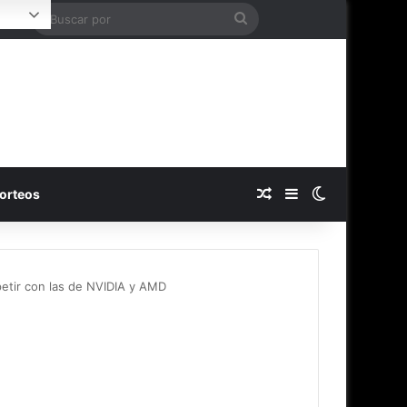
Buscar
ogin
por
Publicación al azar
Barra lateral
Switch skin
orteos
etir con las de NVIDIA y AMD