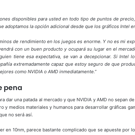
ones disponibles para usted en todo tipo de puntos de precio
ue adoptamos la opción adicional desde que los gráficos Intel e
rminos de rendimiento en los juegos es enorme. Y no es mi ex
l vendrá con un buen producto y ocupará su lugar en el merca
uien tiene esa expectativa, se van a decepcionar. Si Intel l
ompañía extremadamente capaz que estoy seguro de que produ
 mejores como NVIDIA o AMD inmediatamente.”
e pena
 para dar una patada al mercado y que NVIDIA y AMD no sepan de 
ero y medios materiales y humanos para desarrollar gráficas ga
que no será así.
 ser en 10nm, parece bastante complicado que se apueste por lo