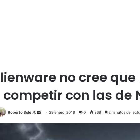
ienware no cree que 
 competir con las de
Roberto Solé
F
S
29 enero, 2019
0
869
2 minutos de lectu
o
e
l
n
l
d