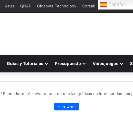
Español
Asus
QNAP
Gigabyte Technology
Corsair
L
Guías y Tutoriales
Presupuesto
Videojuegos
S
/
Fundador de Alienware no cree que las gráficas de Intel puedan comp
Hardware