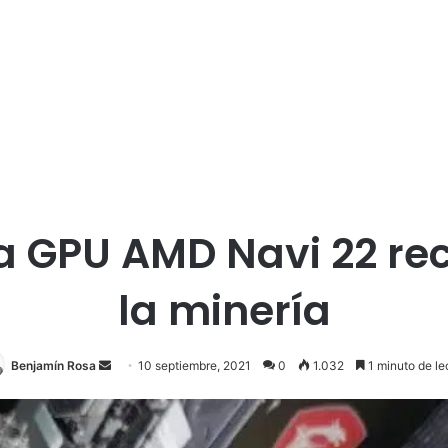
 GPU AMD Navi 22 re
la minería
Send
Benjamín Rosa
10 septiembre, 2021
0
1.032
1 minuto de le
an
email