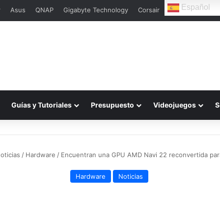
Español
r
Asus
QNAP
Gigabyte Technology
Corsair
Guías y Tutoriales
Presupuesto
Videojuegos
S
oticias
/
Hardware
/
Encuentran una GPU AMD Navi 22 reconvertida para
Hardware
Noticias