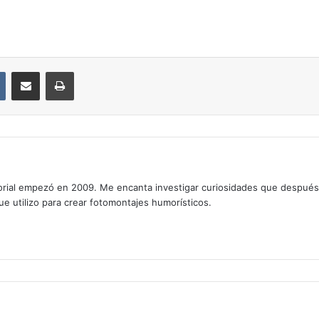
VKontakte
Compartir por correo electrónico
Imprimir
rial empezó en 2009. Me encanta investigar curiosidades que después os
que utilizo para crear fotomontajes humorísticos.