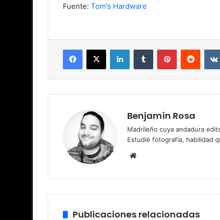
Fuente:
Tom’s Hardware
Facebook
X
LinkedIn
Tumblr
Pinterest
Reddit
Benjamín Rosa
Madrileño cuya andadura edito
Estudié fotografía, habilidad 
Sitio
web
Publicaciones relacionadas