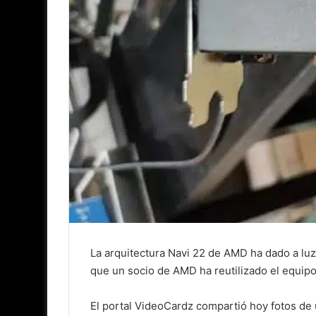
La arquitectura Navi 22 de AMD ha dado a lu
que un socio de AMD ha reutilizado el equip
El portal VideoCardz compartió hoy fotos de 