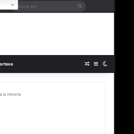
Buscar
Login
por
Publicación al azar
Barra lateral
Switch skin
orteos
 la minería